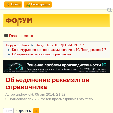
Войти
Регистрация
Главное меню
Форум 1C База
►
Форум 1С - ПРЕДПРИЯТИЕ 7.7
►
Конфигурирование, программирование в 1С Предприятие 7.7
►
Объединение реквизитов справочника
ERID: CQH36pWzJqVJD4xVLsnhcU4hVPNjkBZe8KKxjJiYySyZAz
Объединение реквизитов
справочника
Автор andrey-ekt, 05 авг 2014, 21:32
0 Пользователей и 2 гостей просматривают эту тему.
Страницы
1
ВНИЗ