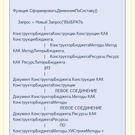
Функция СформироватьДвиженияПоСоставу()
Запрос = Новый Запрос("ВЫБРАТЬ
|
КонструкторБюджетаКонструкции.Конструкция КАК
КонструкцияБюджета,
| КонструкторБюджетаМетоды.Метод
КАК МетодЛитерыБюджета,
| КонструкторБюджетаРесурсы.Ресурс
КАК РесурсЛитерыБюджета
|ИЗ
|
Документ.КонструкторБюджета.Конструкции КАК
КонструкторБюджетаКонструкции
| ЛЕВОЕ СОЕДИНЕНИЕ
Документ.КонструкторБюджета.Методы КАК
КонструкторБюджетаМетоды
| ЛЕВОЕ СОЕДИНЕНИЕ
Документ.КонструкторБюджета.Ресурсы КАК
КонструкторБюджетаРесурсы
| ПО
КонструкторБюджетаМетоды.УИСтрокиМетоды =