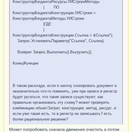
КонструкторБюджетаРесурсы.УИСтрокиМетоды
| ПО
КонструкторБюджетаКонструкции.УИСтроки =
КонструкторБюджетаМетоды.УИСтроки
|ГДЕ
|
КонструкторБюджетаКонструкции.Ссылка = &Ссылка");
Запрос.УстановитьПараметр("Ссылка", Ссылка);
Возврат Запрос.Выполнить().Выгрузить();
КонецФункции
В таком раскладе, если я захочу скопировать документ и
незначительно что-то поменять, уже при записи в регистр
будет ругаться, что такие записи существуют. как
правильно организовать эту схему? может проверять
комбинацию объектЗатрат, конструкция, метод, ресурс..и
если уже такая есть, то в регистр не записывать? есть
более рациональное решение?
Может попробовать сначала движения очистить а потом