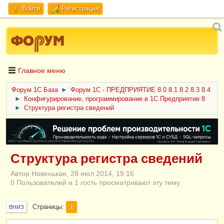
Войти
Регистрация
Главное меню
Форум 1C База
►
Форум 1С - ПРЕДПРИЯТИЕ 8.0 8.1 8.2 8.3 8.4
►
Конфигурирование, программирование в 1С Предприятие 8
►
Структура регистра сведений
ERID: CQH36pWzJqVJD4xVLsnhcU4hVPNjkBZe8KKxjJiYySyZAz
Структура регистра сведений
Автор Новенькая, 28 июл 2014, 19:16
0 Пользователей и 1 гость просматривают эту тему.
Страницы
1
ВНИЗ