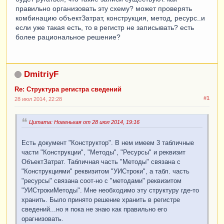
                          |    
правильно организовать эту схему? может проверять
КонструкторБюджетаКонструкции
.
Конструкция
КАК
комбинацию объектЗатрат, конструкция, метод, ресурс..и
КонструкцияБюджета
,
если уже такая есть, то в регистр не записывать? есть
                          |    
более рациональное решение?
КонструкторБюджетаМетоды
.
Метод
КАК
МетодЛитерыБюджета
,
                          |    
КонструкторБюджетаРесурсы
.
Ресурс
КАК
DmitriyF
РесурсЛитерыБюджета
                          |
ИЗ
Re: Структура регистра сведений
                          |    
#1
28 июл 2014, 22:28
Документ
.
КонструкторБюджета
.
Конструкции
КАК
КонструкторБюджетаКонструкции
Цитата: Новенькая от 28 июл 2014, 19:16
                          |        
ЛЕВОЕ
СОЕДИНЕНИЕ
Документ
.
КонструкторБюджета
.
Методы
Есть документ "Конструктор". В нем имеем 3 табличные
КАК
КонструкторБюджетаМетоды
части "Конструкции", "Методы", "Ресурсы" и реквизит
                          |            
ЛЕВОЕ
ОбъектЗатрат. Табличная часть "Методы" связана с
СОЕДИНЕНИЕ
"Конструкциями" реквизитом "УИСтроки", а табл. часть
Документ
.
КонструкторБюджета
.
Ресурсы
КАК
"ресурсы" связана соот-но с "методами" реквизитом
КонструкторБюджетаРесурсы
"УИСтрокиМетоды". Мне необходимо эту структуру где-то
                          |            
ПО
хранить. Было принято решение хранить в регистре
КонструкторБюджетаМетоды
.
УИСтрокиМетоды
=
сведений...но я пока не знаю как правильно его
КонструкторБюджетаРесурсы
.
УИСтрокиМетоды
орагнизовать.
                          |        
ПО