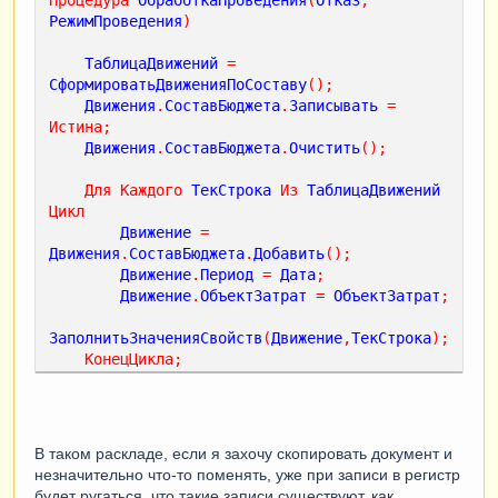
РежимПроведения
)
ТаблицаДвижений
=
СформироватьДвиженияПоСоставу
();
Движения
.
СоставБюджета
.
Записывать
=
Истина
;
Движения
.
СоставБюджета
.
Очистить
();
Для
Каждого
ТекСтрока
Из
ТаблицаДвижений
Цикл
Движение
=
Движения
.
СоставБюджета
.
Добавить
();
Движение
.
Период
=
Дата
;
Движение
.
ОбъектЗатрат
=
ОбъектЗатрат
;
ЗаполнитьЗначенияСвойств
(
Движение
,
ТекСтрока
);
КонецЦикла
;
КонецПроцедуры
Функция
СформироватьДвиженияПоСоставу
()
В таком раскладе, если я захочу скопировать документ и
незначительно что-то поменять, уже при записи в регистр
Запрос
=
Новый
Запрос
(
"ВЫБРАТЬ

будет ругаться, что такие записи существуют. как