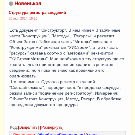
Новенькая
Структура регистра сведений
28 июл 2014, 19:16
Есть документ "Конструктор". В нем имеем 3 табличные
части "Конструкции", "Методы", "Ресурсы" и реквизит
ОбъектЗатрат. Табличная часть "Методы" связана с
"Конструкциями" реквизитом "УИСтроки", а табл. часть
"ресурсы" связана соот-но с "методами" реквизитом
"УИСтрокиМетоды". Мне необходимо эту структуру где-то
хранить. Было принято решение хранить в регистре
сведений...но я пока не знаю как правильно его
орагнизовать.
Что пока имею. Сделала регистр сведений
"СоставБюджета", периодичность "в пределах секунды",
режим записи "подчинение регистратору". Измерения:
ОбъектЗатрат, Конструкция, Метод, Ресурс. В обработке
проведения документа процедура:
Код
Выделить
Развернуть
Процедура
ОбработкаПроведения
(
Отказ
,