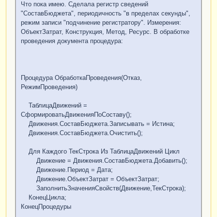
Что пока имею. Сделала регистр сведений
КонструкторБюджетаКонструкции
.
УИСтроки
=
"СоставБюджета", периодичность "в пределах секунды",
КонструкторБюджетаМетоды
.
УИСтроки
режим записи "подчинение регистратору". Измерения:
                          |
ГДЕ
ОбъектЗатрат, Конструкция, Метод, Ресурс. В обработке
                          |    
проведения документа процедура:
КонструкторБюджетаКонструкции
.
Ссылка
=
&
Ссылка
");

Запрос
.
УстановитьПараметр
(
"Ссылка"
,
Ссылка
);
Процедура ОбработкаПроведения(Отказ,
РежимПроведения)
Возврат
Запрос
.
Выполнить
().
Выгрузить
();
ТаблицаДвижений =
КонецФункции
СформироватьДвиженияПоСоставу();
Движения.СоставБюджета.Записывать = Истина;
Движения.СоставБюджета.Очистить();
Для Каждого ТекСтрока Из ТаблицаДвижений Цикл
Движение = Движения.СоставБюджета.Добавить();
Движение.Период = Дата;
Движение.ОбъектЗатрат = ОбъектЗатрат;
ЗаполнитьЗначенияСвойств(Движение,ТекСтрока);
КонецЦикла;
КонецПроцедуры