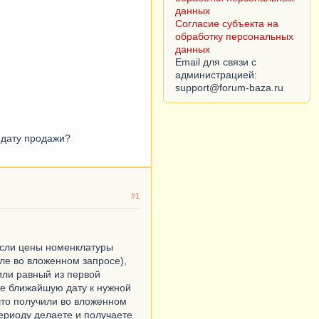
данных
Согласие субъекта на
обработку персональных
данных
Email для связи с
администрацией:
 дату продажи?
#1
 если цены номенклатуры
ле во вложенном запросе),
или равный из первой
те ближайшую дату к нужной
 что получили во вложенном
периоду делаете и получаете