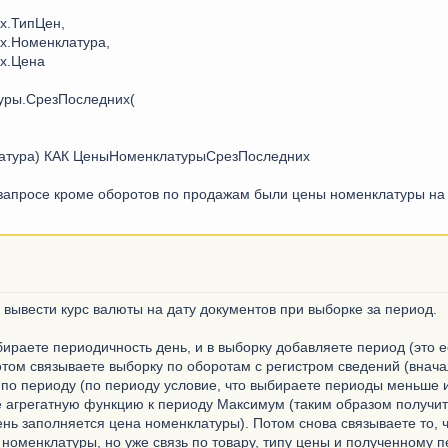
.ТипЦен,
.Номенклатура,
х.Цена
ры.СрезПоследних(
ра) КАК ЦеныНоменклатурыСрезПоследних
 запросе кроме оборотов по продажам были цены номенклатуры на
к вывести курс валюты на дату документов при выборке за период.
бираете периодичность день, и в выборку добавляете период (это
отом связываете выборку по оборотам с регистром сведений (внача
и по периоду (по периоду условие, что выбираете периоды меньше 
е агрегатную функцию к периоду Максимум (таким образом получи
ень заполняется цена номенклатуры). Потом снова связываете то,
 номенклатуры, но уже связь по товару, типу цены и полученному 