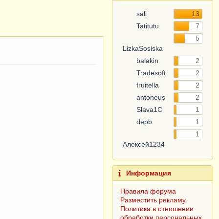
sali
13
Tatitutu
7
5
LizkaSosiska
balakin
2
Tradesoft
2
fruitella
2
antoneus
2
Slava1C
1
depb
1
1
Алексей1234
Информация
Правила форума
Разместить рекламу
Политика в отношении
обработки персональных