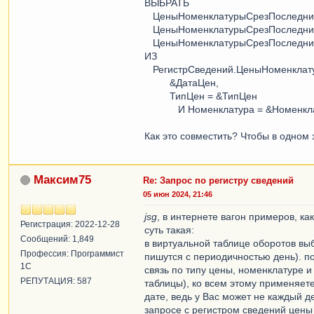
ВЫБРАТЬ
ЦеныНоменклатурыСрезПоследних
ЦеныНоменклатурыСрезПоследних
ЦеныНоменклатурыСрезПоследни
ИЗ
РегистрСведений.ЦеныНоменклату
&ДатаЦен,
ТипЦен = &ТипЦен
И Номенклатура = &Номенклату
Как это совместить? Чтобы в одном
Максим75
Re: Запрос по регистру сведений
05 июн 2024, 21:46
jsg
, в интернете вагон примеров, ка
Регистрация: 2022-12-28
суть такая:
Сообщений: 1,849
в виртуальной таблице оборотов вы
Профессия: Программист
пишутся с периодичностью день). п
1С
связь по типу цены, номенклатуре 
РЕПУТАЦИЯ: 587
таблицы), ко всем этому применяет
дате, ведь у Вас может не каждый д
запросе с регистром сведений цены