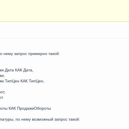
по нему запрос примерно такой:
.Дата КАК Дата,
жи,
и.ТипЦен КАК ТипЦен,
от,
от
оты КАК ПродажиОбороты
латуры, по нему возможный запрос такой: