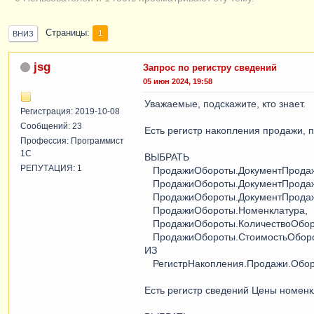
Страницы
1
ВНИЗ
jsg
Запрос по регистру сведений
05 июн 2024, 19:58
Уважаемые, подскажите, кто знает.
Регистрация: 2019-10-08
Сообщений: 23
Есть регистр накопления продажи, 
Профессия: Программист
1С
ВЫБРАТЬ
РЕПУТАЦИЯ: 1
ПродажиОбороты.ДокументПродажи
ПродажиОбороты.ДокументПрода
ПродажиОбороты.ДокументПродаж
ПродажиОбороты.Номенклатура,
ПродажиОбороты.КоличествоОбор
ПродажиОбороты.СтоимостьОбор
ИЗ
РегистрНакопления.Продажи.Обор
Есть регистр сведений Цены номенк