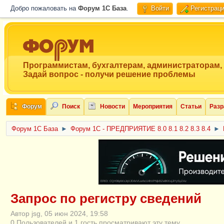
Добро пожаловать на
Форум 1C База
.
Войти
Регистрац
Программистам, бухгалтерам, администраторам,
Задай вопрос - получи решение проблемы
Форум
Поиск
Новости
Мероприятия
Статьи
Разр
Форум 1C База
►
Форум 1С - ПРЕДПРИЯТИЕ 8.0 8.1 8.2 8.3 8.4
►
ERID: CQH36pWzJqVJD4xVLsnhcU4hVPNjkBZe8KKxjJiYySyZAz
Запрос по регистру сведений
Автор jsg, 05 июн 2024, 19:58
0 Пользователей и 1 гость просматривают эту тему.