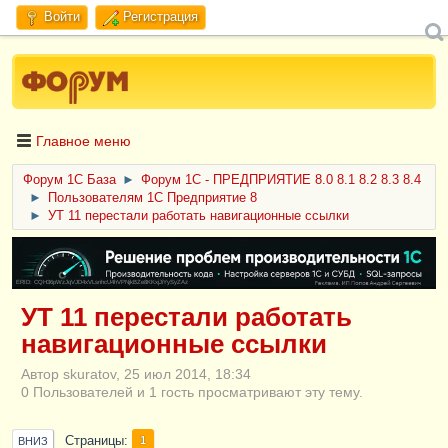
Войти
Регистрация
Главное меню
Форум 1C База
►
Форум 1С - ПРЕДПРИЯТИЕ 8.0 8.1 8.2 8.3 8.4
►
Пользователям 1С Предприятие 8
►
УТ 11 перестали работать навигационные ссылки
ERID: CQH36pWzJqVJD4xVLsnhcU4hVPNjkBZe8KKxjJiYySyZAz
УТ 11 перестали работать
навигационные ссылки
Автор skuratov, 25 июл 2014, 18:34
0 Пользователей и 1 гость просматривают эту тему.
Страницы
1
ВНИЗ