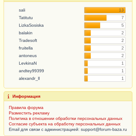
sali
13
Tatitutu
7
LizkaSosiska
5
balakin
2
Tradesoft
2
fruitella
2
antoneus
2
LevkinaN
1
andtey99399
1
alexandr_ll
1
Информация
Правила форума
Разместить рекламу
Политика в отношении обработки персональных данных
Согласие субъекта на обработку персональных данных
Email для связи с администрацией: