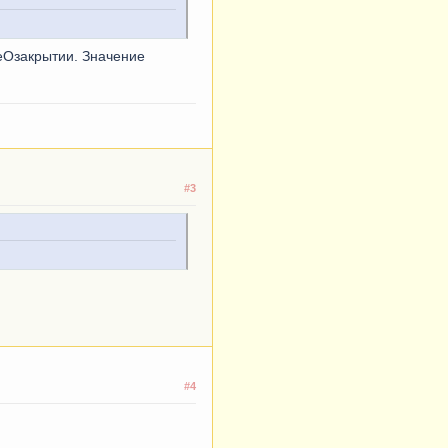
еОзакрытии. Значение
#3
#4