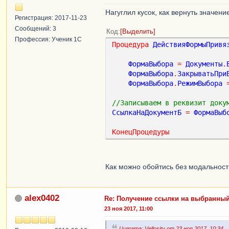
Нагуглил кусок, как вернуть значе
Регистрация: 2017-11-23
Сообщений: 3
Код
Выделить
Профессия: Ученик 1С
Процедура
ДействияФормыПривя
ФормаВыбора
=
Документы
.
ФормаВыбора
.
ЗакрыватьПри
ФормаВыбора
.
РежимВыбора
//Записываем в реквизит доку
СсылкаНаДокументБ
=
ФормаВыб
КонецПроцедуры
Как можно обойтись без модальнос
alex0402
Re: Получение ссылки на выбранный
23 ноя 2017, 11:00
Цитата: Vellosity от 23 ноя 2017, 10:34