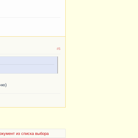
#5
мню)
окумент из списка выбора