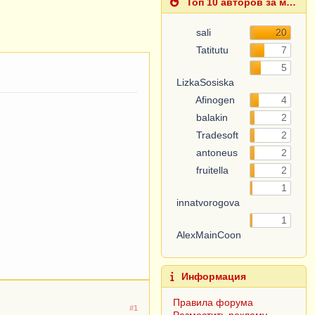
Топ 10 авторов за месяц
sali
20
Tatitutu
7
5
LizkaSosiska
Afinogen
4
balakin
2
Tradesoft
2
antoneus
2
fruitella
2
1
innatvorogova
1
AlexMainCoon
Информация
Правила форума
#1