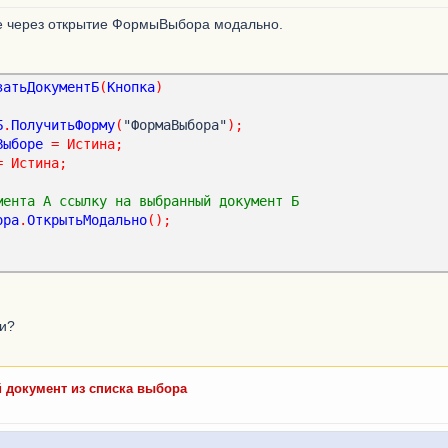
ние через открытие ФормыВыбора модально.
затьДокументБ
(
Кнопка
)
Б
.
ПолучитьФорму
(
"ФормаВыбора"
);
Выборе
=
Истина
;
=
Истина
;
мента А ссылку на выбранный документ Б    
ора
.
ОткрытьМодально
();
ти?
 документ из списка выбора