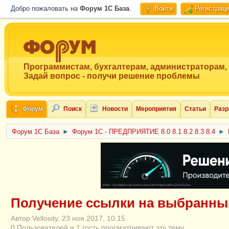
Добро пожаловать на
Форум 1C База
.
Войти
Регистрац
Программистам, бухгалтерам, администраторам,
Задай вопрос - получи решение проблемы
Форум
Поиск
Новости
Мероприятия
Статьи
Разр
Форум 1C База
►
Форум 1С - ПРЕДПРИЯТИЕ 8.0 8.1 8.2 8.3 8.4
►
ERID: CQH36pWzJqVJD4xVLsnhcU4hVPNjkBZe8KKxjJiYySyZAz
Получение ссылки на выбранный
Автор Vellosity, 23 ноя 2017, 10:15
0 Пользователей и 1 гость просматривают эту тему.