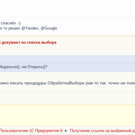
спасибо :-)
кто то решил @Yandex, @Google
 документ из списка выбора
одально(), на Открыть()?
Нужно писать процедуры ОбработкаВыбора (как то так. точно не по
Пользователям 1С Предприятие 8
►
Получение ссылки на выбранный д