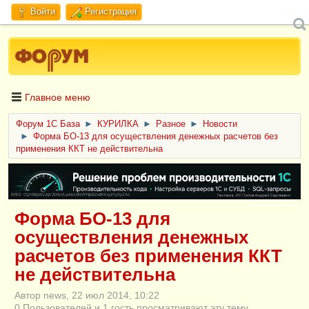
Войти
Регистрация
Главное меню
Форум 1C База
►
КУРИЛКА
►
Разное
►
Новости
►
Форма БО-13 для осуществления денежных расчетов без
применения ККТ не действительна
ERID: CQH36pWzJqVJD4xVLsnhcU4hVPNjkBZe8KKxjJiYySyZAz
Форма БО-13 для
осуществления денежных
расчетов без применения ККТ
не действительна
Автор news, 22 июл 2014, 10:22
0 Пользователей и 1 гость просматривают эту тему.