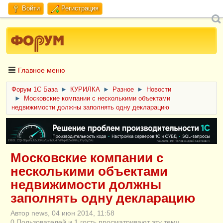
Войти
Регистрация
Главное меню
Форум 1C База
►
КУРИЛКА
►
Разное
►
Новости
►
Московские компании с несколькими объектами
недвижимости должны заполнять одну декларацию
ERID: CQH36pWzJqVJD4xVLsnhcU4hVPNjkBZe8KKxjJiYySyZAz
Московские компании с
несколькими объектами
недвижимости должны
заполнять одну декларацию
Автор news, 04 июн 2014, 11:58
0 Пользователей и 1 гость просматривают эту тему.