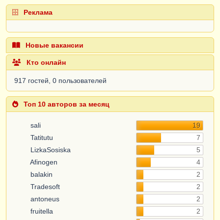
Реклама
Новые вакансии
Кто онлайн
917 гостей, 0 пользователей
Топ 10 авторов за месяц
sali
19
Tatitutu
7
LizkaSosiska
5
Afinogen
4
balakin
2
Tradesoft
2
antoneus
2
fruitella
2