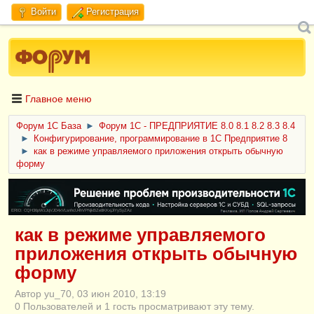
Войти
Регистрация
Главное меню
Форум 1C База
►
Форум 1С - ПРЕДПРИЯТИЕ 8.0 8.1 8.2 8.3 8.4
►
Конфигурирование, программирование в 1С Предприятие 8
►
как в режиме управляемого приложения открыть обычную
форму
ERID: CQH36pWzJqVJD4xVLsnhcU4hVPNjkBZe8KKxjJiYySyZAz
как в режиме управляемого
приложения открыть обычную
форму
Автор yu_70, 03 июн 2010, 13:19
0 Пользователей и 1 гость просматривают эту тему.