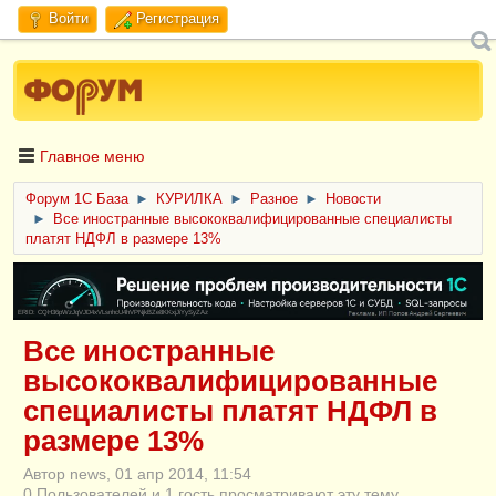
Войти
Регистрация
Главное меню
Форум 1C База
►
КУРИЛКА
►
Разное
►
Новости
►
Все иностранные высококвалифицированные специалисты
платят НДФЛ в размере 13%
ERID: CQH36pWzJqVJD4xVLsnhcU4hVPNjkBZe8KKxjJiYySyZAz
Все иностранные
высококвалифицированные
специалисты платят НДФЛ в
размере 13%
Автор news, 01 апр 2014, 11:54
0 Пользователей и 1 гость просматривают эту тему.