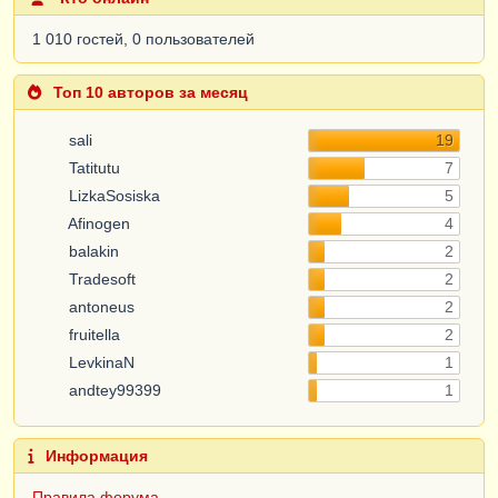
1 010 гостей, 0 пользователей
Топ 10 авторов за месяц
sali
19
Tatitutu
7
LizkaSosiska
5
Afinogen
4
balakin
2
Tradesoft
2
antoneus
2
fruitella
2
LevkinaN
1
andtey99399
1
Информация
Правила форума