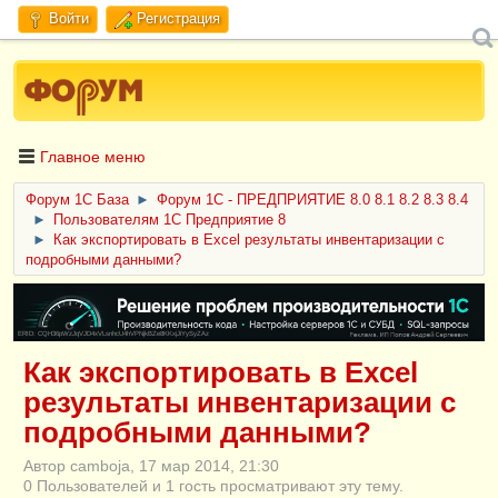
Войти
Регистрация
Главное меню
Форум 1C База
►
Форум 1С - ПРЕДПРИЯТИЕ 8.0 8.1 8.2 8.3 8.4
►
Пользователям 1С Предприятие 8
►
Как экспортировать в Excel результаты инвентаризации с
подробными данными?
ERID: CQH36pWzJqVJD4xVLsnhcU4hVPNjkBZe8KKxjJiYySyZAz
Как экспортировать в Excel
результаты инвентаризации с
подробными данными?
Автор camboja, 17 мар 2014, 21:30
0 Пользователей и 1 гость просматривают эту тему.