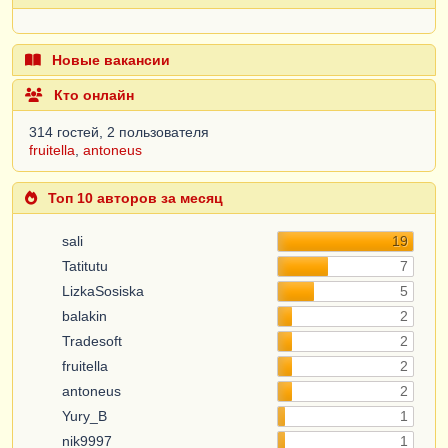
Новые вакансии
Кто онлайн
314 гостей, 2 пользователя
fruitella
,
antoneus
Топ 10 авторов за месяц
sali
19
Tatitutu
7
LizkaSosiska
5
balakin
2
Tradesoft
2
fruitella
2
antoneus
2
Yury_B
1
nik9997
1