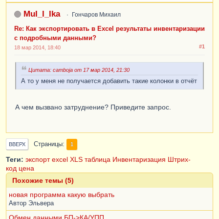
MuI_I_Ika
Гончаров Михаил
Re: Как экспортировать в Excel результаты инвентаризации
с подробными данными?
#1
18 мар 2014, 18:40
Цитата: camboja от 17 мар 2014, 21:30
А то у меня не получается добавить такие колонки в отчёт
А чем вызвано затруднение? Приведите запрос.
Страницы
1
ВВЕРХ
Теги:
экспорт
excel
XLS
таблица
Инвентаризация
Штрих-
код
цена
Похожие темы (5)
новая программа какую выбрать
Автор
Эльвера
Обмен данными БП->КА/УПП