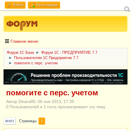
Войти
Регистрация
Главное меню
Форум 1C База
►
Форум 1С - ПРЕДПРИЯТИЕ 7.7
►
Пользователям 1С Предприятие 7.7
►
помогите с перс. учетом
ERID: CQH36pWzJqVJD4xVLsnhcU4hVPNjkBZe8KKxjJiYySyZAz
помогите с перс. учетом
Автор Dinara80, 06 ноя 2013, 17:39
0 Пользователей и 1 гость просматривают эту тему.
Страницы
1
ВНИЗ