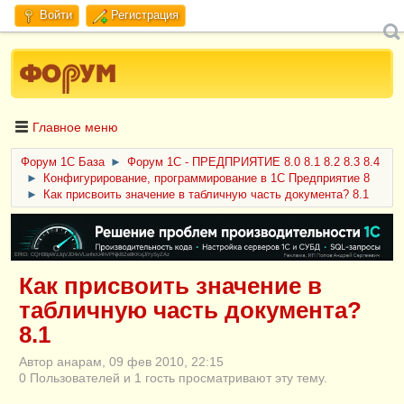
Войти
Регистрация
Главное меню
Форум 1C База
►
Форум 1С - ПРЕДПРИЯТИЕ 8.0 8.1 8.2 8.3 8.4
►
Конфигурирование, программирование в 1С Предприятие 8
►
Как присвоить значение в табличную часть документа? 8.1
ERID: CQH36pWzJqVJD4xVLsnhcU4hVPNjkBZe8KKxjJiYySyZAz
Как присвоить значение в
табличную часть документа?
8.1
Автор анарам, 09 фев 2010, 22:15
0 Пользователей и 1 гость просматривают эту тему.