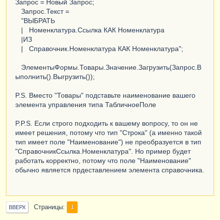
Запрос = Новый Запрос;
Запрос.Текст =
"ВЫБРАТЬ
| Номенклатура.Ссылка КАК Номенклатура
|ИЗ
| Справочник.Номенклатура КАК Номенклатура";
ЭлементыФормы.Товары.Значение.Загрузить(Запрос.В
ыполнить().Выгрузить());
P.S. Вместо "Товары" подставьте наименование вашего
элемента управления типа ТабличноеПоле
P.P.S. Если строго подходить к вашему вопросу, то он не
имеет решения, потому что тип "Строка" (а именно такой
тип имеет поле "Наименование") не преобразуется в тип
"СправочникСсылка.Номенклатура". Но пример будет
работать корректно, потому что поле "Наименование"
обычно является прдеставлением элемента справочника.
Страницы
1
ВВЕРХ