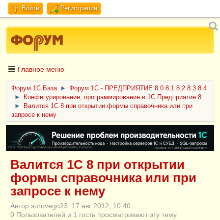
Войти
Регистрация
Главное меню
Форум 1C База
►
Форум 1С - ПРЕДПРИЯТИЕ 8.0 8.1 8.2 8.3 8.4
►
Конфигурирование, программирование в 1С Предприятие 8
►
Валится 1С 8 при открытии формы справочника или при
запросе к нему
ERID: CQH36pWzJqVJD4xVLsnhcU4hVPNjkBZe8KKxjJiYySyZAz
Валится 1С 8 при открытии
формы справочника или при
запросе к нему
Автор sorovego23, 17 авг 2012, 10:40
0 Пользователей и 1 гость просматривают эту тему.