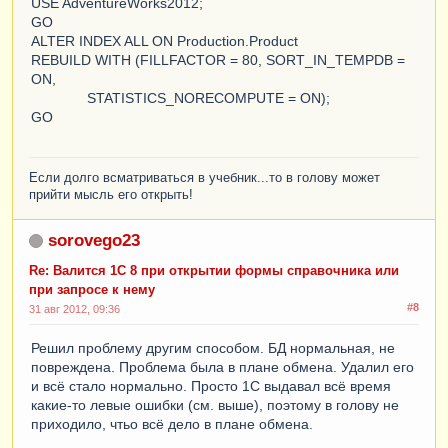
USE AdventureWorks2012;
GO
ALTER INDEX ALL ON Production.Product
REBUILD WITH (FILLFACTOR = 80, SORT_IN_TEMPDB =
ON,
STATISTICS_NORECOMPUTE = ON);
GO
Если долго всматриваться в учебник...то в голову может
прийти мысль его открыть!
sorovego23
Re: Валится 1С 8 при открытии формы справочника или
при запросе к нему
#8
31 авг 2012, 09:36
Решил проблему другим способом. БД нормальная, не
повреждена. Проблема была в плане обмена. Удалил его
и всё стало нормально. Просто 1С выдавал всё время
какие-то левые ошибки (см. выше), поэтому в голову не
приходило, чтьо всё дело в плане обмена.