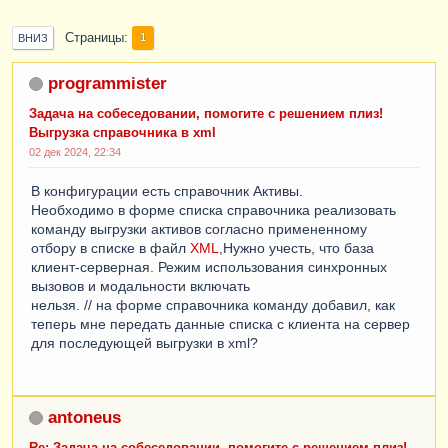
Страницы
1
ВНИЗ
programmister
Задача на собеседовании, помогите с решением плиз!
Выгрузка справочника в xml
02 дек 2024, 22:34
В конфигурации есть справочник Активы.
Необходимо в форме списка справочника реализовать
команду выгрузки активов согласно примененному
отбору в списке в файл
XML
,Нужно учесть, что база
клиент-серверная. Режим использования синхронных
вызовов и модальности включать
нельзя. // на форме справочника команду добавил, как
теперь мне передать данные списка с клиента на сервер
для последующей выгрузки в xml?
antoneus
Re: Задача на собеседовании, помогите с решением плиз!