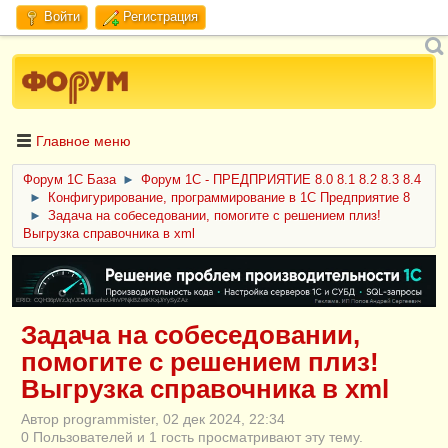
Войти
Регистрация
Главное меню
Форум 1C База
►
Форум 1С - ПРЕДПРИЯТИЕ 8.0 8.1 8.2 8.3 8.4
►
Конфигурирование, программирование в 1С Предприятие 8
►
Задача на собеседовании, помогите с решением плиз!
Выгрузка справочника в xml
ERID: CQH36pWzJqVJD4xVLsnhcU4hVPNjkBZe8KKxjJiYySyZAz
Задача на собеседовании,
помогите с решением плиз!
Выгрузка справочника в xml
Автор programmister, 02 дек 2024, 22:34
0 Пользователей и 1 гость просматривают эту тему.