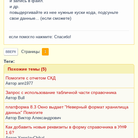
и запись в файл.
и др.
повыдергивайте из нее нужные куски кода, подсуньте
свои данные... (если сможете)
если помогло нажмите: Спасибо!
Страницы
1
ВВЕРХ
Теги:
Похожие темы (5)
Помогите с отчетом СКД
Автор
ann1977
Запрос с использование табличной части справочника
Автор
Bull
платформа 8.3 Окно выдает "Неверный формат хранилища
данных" Помогите
Автор
Виктор Александрович
Как добавить новые реквизиты в форму справочника в УНФ
1.6?
Автор
YaroslavChikal