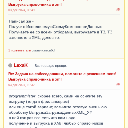
Выгрузка справочника в xml
#5
03 дек 2024, 08:49
Написал же -
ПолучитьИсполняемуюСхемуКомпоновкиДанных.
Получаете ее со всеми отборами, выгружаете в ТЗ, ТЗ
загоняете в XML, делов-то.
1 пользователь
сказал спасибо!
LexaK
Все гораздо проще.
Re: Задача на собеседовании, помогите с решением плиз!
Выгрузка справочника в xml
#6
03 дек 2024, 10:32
programmister
, скорее всего, сами не осилите эту
выгрузку (тогда к фрилансерам)
или еще такой вариант, возьмите готовую внешнюю
обработку ВыгрузкаЗагрузкаДанныхXML_УФ
в ней как раз все есть что вам надо,
получение и выгрузка в ХМЛ любых справочников