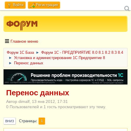
Войти
Регистрация
Главное меню
Форум 1C База
►
Форум 1С - ПРЕДПРИЯТИЕ 8.0 8.1 8.2 8.3 8.4
►
Установка и администрирование 1С Предприятие 8
►
Перенос данных
ERID: CQH36pWzJqVJD4xVLsnhcU4hVPNjkBZe8KKxjJiYySyZAz
Перенос данных
Автор dimalf, 13 янв 2012, 17:31
0 Пользователей и 1 гость просматривают эту тему.
Страницы
1
ВНИЗ