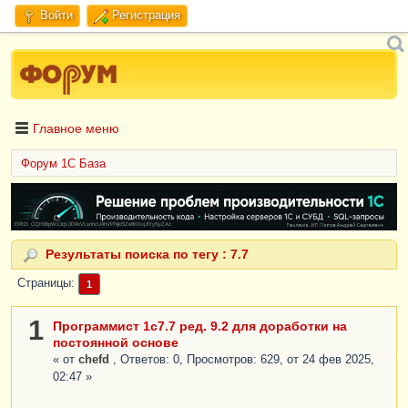
Войти
Регистрация
Главное меню
Форум 1C База
ERID: CQH36pWzJqVJD4xVLsnhcU4hVPNjkBZe8KKxjJiYySyZAz
Результаты поиска по тегу : 7.7
Страницы
1
1
Программист 1с7.7 ред. 9.2 для доработки на
постоянной основе
« от
chefd
, Ответов: 0, Просмотров: 629, от 24 фев 2025,
02:47 »