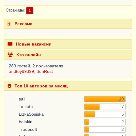
Страницы
1
Реклама
Новые вакансии
Кто онлайн
289 гостей, 2 пользователя
andtey99399
,
BuhRust
Топ 10 авторов за месяц
sali
19
Tatitutu
7
LizkaSosiska
5
balakin
2
Tradesoft
2