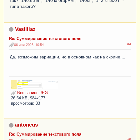
так? "140.83 кг", "140 клогармм", "140кг", "142 кг 500 г" -
типа такого?
Vasiliiaz
Re: Суммирование текстового поля
#4
06 июл 2026, 10:54
Да, возможны вариации, но в основном как на скрине....
Вес запись.JPG
26.64 КБ, 984x177
просмотров: 33
antoneus
Re: Суммирование текстового поля
#5