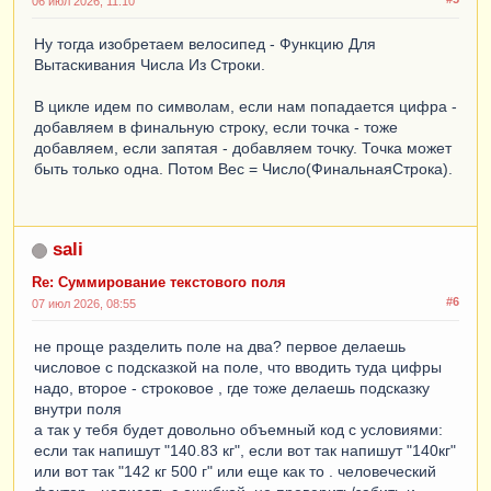
06 июл 2026, 11:10
Ну тогда изобретаем велосипед - Функцию Для
Вытаскивания Числа Из Строки.
В цикле идем по символам, если нам попадается цифра -
добавляем в финальную строку, если точка - тоже
добавляем, если запятая - добавляем точку. Точка может
быть только одна. Потом Вес = Число(ФинальнаяСтрока).
sali
Re: Суммирование текстового поля
#6
07 июл 2026, 08:55
не проще разделить поле на два? первое делаешь
числовое с подсказкой на поле, что вводить туда цифры
надо, второе - строковое , где тоже делаешь подсказку
внутри поля
а так у тебя будет довольно объемный код с условиями:
если так напишут "140.83 кг", если вот так напишут "140кг"
или вот так "142 кг 500 г" или еще как то . человеческий