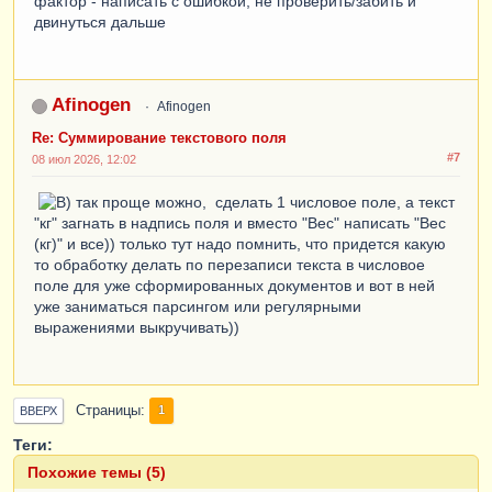
фактор - написать с ошибкой, не проверить/забить и
двинуться дальше
Afinogen
Afinogen
Re: Суммирование текстового поля
#7
08 июл 2026, 12:02
так проще можно, сделать 1 числовое поле, а текст
"кг" загнать в надпись поля и вместо "Вес" написать "Вес
(кг)" и все)) только тут надо помнить, что придется какую
то обработку делать по перезаписи текста в числовое
поле для уже сформированных документов и вот в ней
уже заниматься парсингом или регулярными
выражениями выкручивать))
Страницы
1
ВВЕРХ
Теги:
Похожие темы (5)