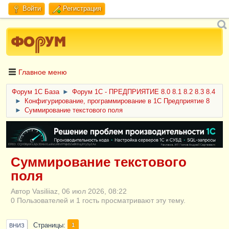
Войти
Регистрация
Главное меню
Форум 1C База
►
Форум 1С - ПРЕДПРИЯТИЕ 8.0 8.1 8.2 8.3 8.4
►
Конфигурирование, программирование в 1С Предприятие 8
►
Суммирование текстового поля
ERID: CQH36pWzJqVJD4xVLsnhcU4hVPNjkBZe8KKxjJiYySyZAz
Суммирование текстового
поля
Автор Vasiliiaz, 06 июл 2026, 08:22
0 Пользователей и 1 гость просматривают эту тему.
Страницы
1
ВНИЗ