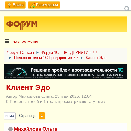
Войти
Регистрация
Главное меню
Форум 1C База
►
Форум 1С - ПРЕДПРИЯТИЕ 7.7
►
Пользователям 1С Предприятие 7.7
►
Клиент Эдо
ERID: CQH36pWzJqVJD4xVLsnhcU4hVPNjkBZe8KKxjJiYySyZAz
Клиент Эдо
Автор Михайлова Ольга, 29 мая 2026, 12:04
0 Пользователей и 1 гость просматривают эту тему.
Страницы
1
ВНИЗ
Михайлова Ольга