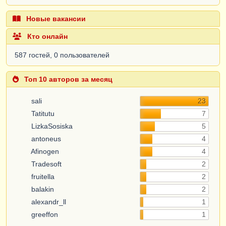
Новые вакансии
Кто онлайн
587 гостей, 0 пользователей
Топ 10 авторов за месяц
sali
23
Tatitutu
7
LizkaSosiska
5
antoneus
4
Afinogen
4
Tradesoft
2
fruitella
2
balakin
2
alexandr_ll
1
greeffon
1