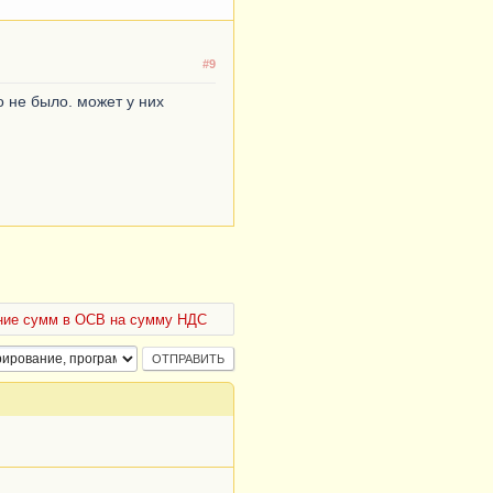
#9
о не было. может у них
ние сумм в ОСВ на сумму НДС