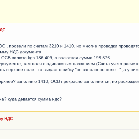
НДС
ОС , провели по счетам 3210 и 1410. но многие проводки проводят
умму НДС документа
 в ОСВ валюта kgs 186 409, а валютная сумма 198 576
 документе, там поля с одинаковым названием (Счета учета расчето
ть верхнее поле , то выдаст ошибку "не заполнено поле..." ,а у ни
верхнее? заполняю 1410, ОСВ прекрасно заполняется, но расхожден
на? куда девается сумма ндс?
му НДС