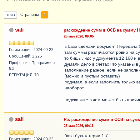
Страницы
1
ВНИЗ
sali
расхождение сумм в ОСВ на сумму 
25 мая 2026, 09:05
в базе сделали документ Передача 
Регистрация: 2024-09-22
там суммы различаются ровно на с
Сообщений: 2,225
то бишь , ндс у документа 12 168 и
Профессия: Программист
думали дело в счетах что указаны в
8.x
заполнение разное, если не заполни
РЕПУТАЦИЯ: 70
(можно и пустым оставить)
подумал, а если заполнить только 
наоборот
подскажите в чем может быть причи
sali
Re: расхождение сумм в ОСВ на сум
25 мая 2026, 09:11
база бухгалтерии 1.7
Регистрация: 2024-09-22