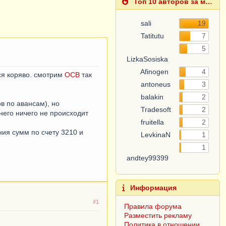
Топ 10 авторов за месяц
sali
19
Tatitutu
7
LizkaSosiska
5
Afinogen
4
antoneus
3
ся коряво. смотрим
ОСВ
так
balakin
2
Tradesoft
2
в по авансам), но
fruitella
2
жнего ничего не происходит
LevkinaN
1
ия сумм по счету 3210 и
andtey99399
1
Информация
Правила форума
Разместить рекламу
#1
Политика в отношении
обработки персональных
данных