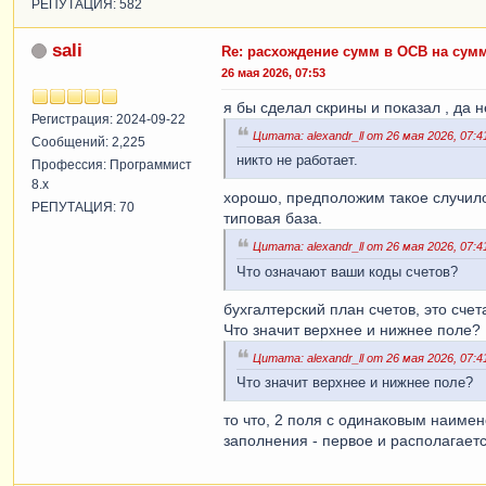
РЕПУТАЦИЯ: 582
sali
Re: расхождение сумм в ОСВ на сум
26 мая 2026, 07:53
я бы сделал скрины и показал , да н
Регистрация: 2024-09-22
Цитата: alexandr_ll от 26 мая 2026, 07:4
Сообщений: 2,225
никто не работает.
Профессия: Программист
8.x
хорошо, предположим такое случило
РЕПУТАЦИЯ: 70
типовая база.
Цитата: alexandr_ll от 26 мая 2026, 07:4
Что означают ваши коды счетов?
бухгалтерский план счетов, это счет
Что значит верхнее и нижнее поле?
Цитата: alexandr_ll от 26 мая 2026, 07:4
Что значит верхнее и нижнее поле?
то что, 2 поля с одинаковым наиме
заполнения - первое и располагает