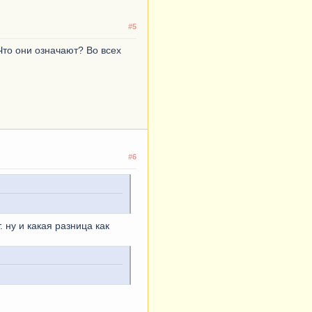
#5
. Что они означают? Во всех
#6
 ну и какая разница как