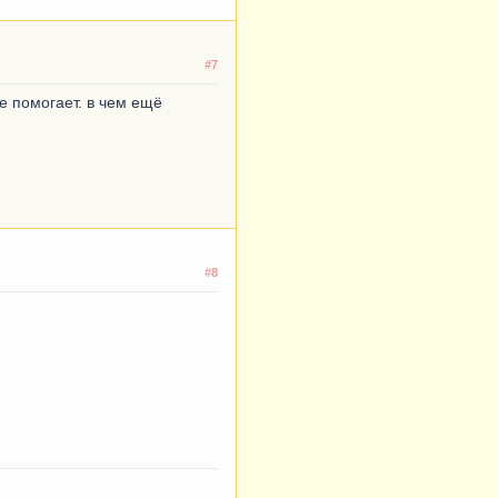
#7
е помогает. в чем ещё
#8