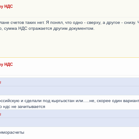
му НДС
ане счетов таких нет. Я понял, что одно - сверху, а другое - снизу
о, сумма НДС отражается другим документом.
му НДС
8
ссийскую и сделали под кыргызстан или.....не, скорее один вариант.
о ндс не зачитывается
8
аиморасчеты