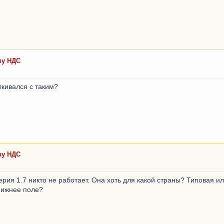
му НДС
лкивался с таким?
му НДС
терия 1.7 никто не работает. Она хоть для какой страны? Типовая и
 нижнее поле?