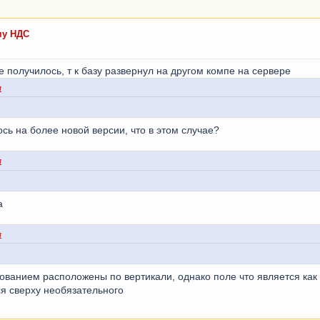
му НДС
е получилось, т к базу развернул на другом компе на сервере
1
сь на более новой версии, что в этом случае?
1
а
1
нованием расположены по вертикали, однако поле что является как
ся сверху необязательного