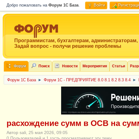
Добро пожаловать на
Форум 1C База
.
Войти
Регистрац
Программистам, бухгалтерам, администраторам,
Задай вопрос - получи решение проблемы
Форум
Поиск
Новости
Мероприятия
Статьи
Разр
Форум 1C База
►
Форум 1С - ПРЕДПРИЯТИЕ 8.0 8.1 8.2 8.3 8.4
►
ERID: CQH36pWzJqVJD4xVLsnhcU4hVPNjkBZe8KKxjJiYySyZAz
расхождение сумм в ОСВ на су
Автор sali, 25 мая 2026, 09:05
0 Пользователей и 1 гость просматривают эту тему.