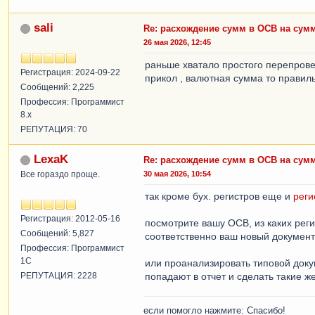
sali
Re: расхождение сумм в ОСВ на сум
26 мая 2026, 12:45
раньше хватало простого перепрове
Регистрация: 2024-09-22
прикол , валютная сумма то правиль
Сообщений: 2,225
Профессия: Программист
8.x
РЕПУТАЦИЯ: 70
LexaK
Re: расхождение сумм в ОСВ на сум
Все гораздо проще.
30 мая 2026, 10:54
так кроме бух. регистров еще и
реги
Регистрация: 2012-05-16
посмотрите вашу ОСВ, из каких реги
Сообщений: 5,827
соответственно ваш новый документ 
Профессия: Программист
1С
или проанализировать типовой доку
РЕПУТАЦИЯ: 2228
попадают в отчет и сделать такие ж
если помогло нажмите: Спасибо!