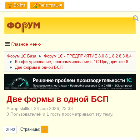
Войти
Регистрация
Главное меню
Форум 1C База
►
Форум 1С - ПРЕДПРИЯТИЕ 8.0 8.1 8.2 8.3 8.4
►
Конфигурирование, программирование в 1С Предприятие 8
►
Две формы в одной БСП
ERID: CQH36pWzJqVJD4xVLsnhcU4hVPNjkBZe8KKxjJiYySyZAz
Две формы в одной БСП
Автор skillful, 24 апр 2026, 23:33
0 Пользователей и 1 гость просматривают эту тему.
Страницы
1
ВНИЗ