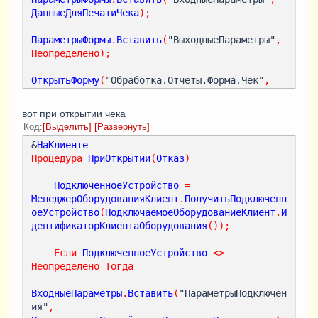
ДанныеДляПечатиЧека
);
ПараметрыФормы
.
Вставить
(
"ВыходныеПараметры"
,
Неопределено
);
ОткрытьФорму
(
"Обработка.Отчеты.Форма.Чек"
,
ПараметрыФормы
);
// закрывается форма (в которой нужно 
вот при открытии чека
добавить две команды), открывается эта форма, 
Код
Выделить
Развернуть
делаются все дела(сборка данных, заполнение 
&
НаКлиенте
печатной формы, 
Процедура
ПриОткрытии
(
Отказ
)
// вывод её)     
Иначе
ПодключенноеУстройство
=
МенеджерОборудованияКлиент
.
ПолучитьПодключенн
оеУстройство
(
ПодключаемоеОборудованиеКлиент
.
И
дентификаторКлиентаОборудования
());
Если
ПодключенноеУстройство
<
>
Неопределено
Тогда
ВходныеПараметры
.
Вставить
(
"ПараметрыПодключен
ия"
,