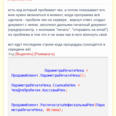
есть код который пробивает чек, а потом показывает его.
мне нужно вклиниться в момент, когда программа всё
сделала - пробили чек на сервере , вернул ответ, создал
документ с чеком, заполнил данными печатный документ
(предпросмотр, с кнопками "печать", "отправить на email")
но проблема в том что я не знаю как в него впихнуть своё.
вот идут последние строки кода процедуры (находятся в
середине её)
Код
Выделить
Развернуть
ПараметрыПечатиЧека
=
ПродажиКлиент
.
ПараметрыПечатиЧека
();
ПараметрыПечатиЧека
.
СсылкаНаЧек
=
ЧекДляПробития
.
КассовыйЧек
;
ПродажиКлиент
.
РаспечататьНефискальныйЧек
(
Пара
метрыПечатиЧека
,
Истина
);