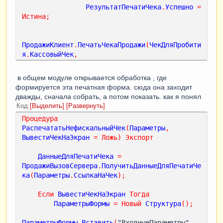
РезультатПечатиЧека
.
Успешно
=
Истина
;
ПродажиКлиент
.
ПечатьЧекаПродажи
(
ЧекДляПробити
я
.
КассовыйЧек
,
СтруктураПараметровДляПечати
,
РезультатПечатиЧека
);
в общем модуле открывается обработка , где
формируется эта печатная форма. сюда она заходит
дважды, сначала собрать, а потом показать. как я понял
ПробитьЧекНаККТПродолжение
(
РезультатПечатиЧек
Код
Выделить
Развернуть
а
,
ЧекДляПробития
);
// здесь проходит в 
Процедура
процедуру которая закрывает форму и открывает 
РаспечататьНефискальныйЧек
(
Параметры
,
готовую печатную форму, + заходит в общий 
ВывестиЧекНаЭкран
=
Ложь
)
Экспорт
модуль в процедуру 
"РаспечататьНефискальныйЧек"
ДанныеДляПечатиЧека
=
ПродажиВызовСервера
.
ПолучитьДанныеДляПечатиЧе
ка
(
Параметры
.
СсылкаНаЧек
);
Если
ВывестиЧекНаЭкран
Тогда
ПараметрыФормы
=
Новый
Структура
();
ПараметрыФормы
.
Вставить
(
"ВходныеПараметры"
,