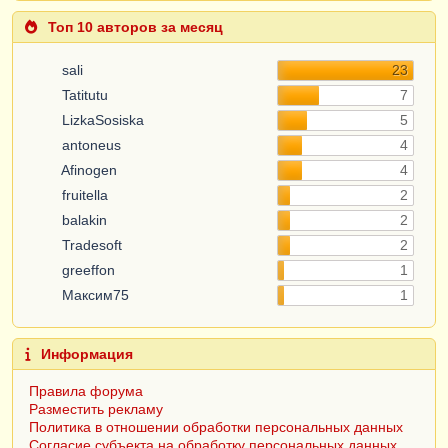
Топ 10 авторов за месяц
sali
23
Tatitutu
7
LizkaSosiska
5
antoneus
4
Afinogen
4
fruitella
2
balakin
2
Tradesoft
2
greeffon
1
Максим75
1
Информация
Правила форума
Разместить рекламу
Политика в отношении обработки персональных данных
Согласие субъекта на обработку персональных данных