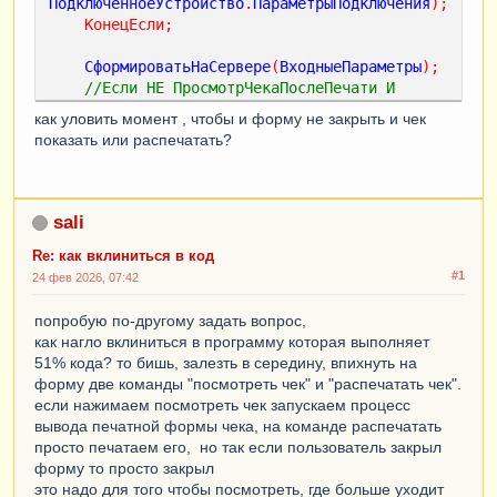
ПодключенноеУстройство
.
ПараметрыПодключения
);
КонецЕсли
;
СформироватьНаСервере
(
ВходныеПараметры
);
//Если НЕ ПросмотрЧекаПослеПечати И 
ЗначениеЗаполнено(ПодключенноеУстройство) 
как уловить момент , чтобы и форму не закрыть и чек
Тогда    
показать или распечатать?
ПодключаемоеОборудованиеH62P
=
ПолучитьОборудованиеПечати
();
ПараметрыПечатиЧека
=
ПродажиКлиент
.
ПараметрыПечатиЧека
();
sali
ПараметрыПечатиЧека
.
СсылкаНаЧек
=
ВходныеПараметры
.
ДокументОснование
;
Re: как вклиниться в код
#1
24 фев 2026, 07:42
ПараметрыПечатиЧека
.
Вставить
(
"ПодключаемоеОбо
рудованиеH62P"
,
попробую по-другому задать вопрос,
ПодключаемоеОборудованиеH62P
);
как нагло вклиниться в программу которая выполняет
51% кода? то бишь, залезть в середину, впихнуть на
ПродажиКлиент
.
РаспечататьНефискальныйЧек
(
Пара
форму две команды "посмотреть чек" и "распечатать чек".
метрыПечатиЧека
);
если нажимаем посмотреть чек запускаем процесс
Если
НЕ
ПросмотрЧекаПослеПечати
Тогда
вывода печатной формы чека, на команде распечатать
ЭтаФорма
.
Закрыть
();
просто печатаем его, но так если пользователь закрыл
КонецЕсли
;
форму то просто закрыл
это надо для того чтобы посмотреть, где больше уходит