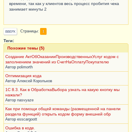
времени, так как у клиентов весь процесс пробития чека
занимает минуты 2
Страницы
1
ВВЕРХ
Теги:
Похожие темы (5)
Создание АктОбОказанииПроизводственныхУслуг кодом с
заполнением значений из СчетНаОплатуПокупателю
Автор
polimorth
Оптимизация кода
Автор
Алексей Корольков
1С 8.3. Как в ОбработкаВыбора узнать на какую кнопку мы
нажали?
Автор
nasvyaze
Как при помощи общей команды (размещенной на панели
раздела функций) открыть кодом форму внешней обр
Автор
esscargoott
Ошибка в коде.