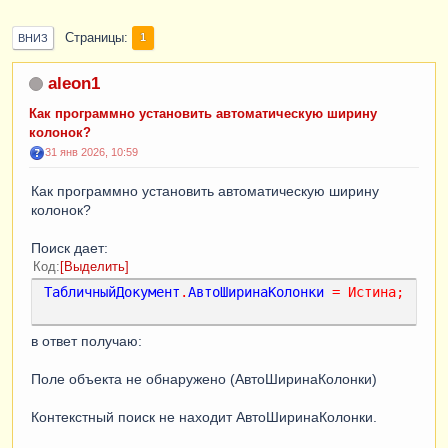
Страницы
1
ВНИЗ
aleon1
Как программно установить автоматическую ширину
колонок?
31 янв 2026, 10:59
Как программно установить автоматическую ширину
колонок?
Поиск дает:
Код
Выделить
ТабличныйДокумент
.
АвтоШиринаКолонки
=
Истина
;
в ответ получаю:
Поле объекта не обнаружено (АвтоШиринаКолонки)
Контекстный поиск не находит АвтоШиринаКолонки.