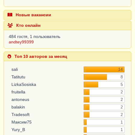
Новые вакансии
Кто онлайн
484 гостя, 1 пользователь
andtey99399
Топ 10 авторов за месяц
sali
14
Tatitutu
8
LizkaSosiska
5
fruitella
2
antoneus
2
balakin
2
Tradesoft
2
Максим75
1
Yury_B
1