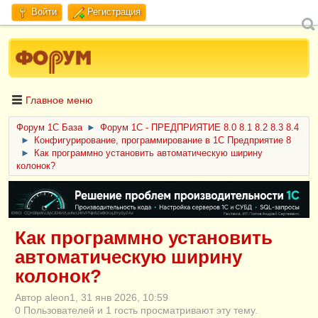
Войти
Регистрация
Главное меню
Форум 1C База
►
Форум 1С - ПРЕДПРИЯТИЕ 8.0 8.1 8.2 8.3 8.4
►
Конфигурирование, программирование в 1С Предприятие 8
►
Как программно установить автоматическую ширину
колонок?
ERID: CQH36pWzJqVJD4xVLsnhcU4hVPNjkBZe8KKxjJiYySyZAz
Как программно установить
автоматическую ширину
колонок?
Автор aleon1, 31 янв 2026, 10:59
0 Пользователей и 1 гость просматривают эту тему.