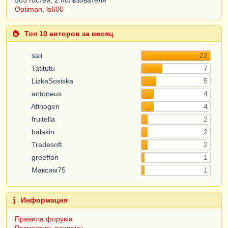
Optiman
,
ls600
Топ 10 авторов за месяц
sali
23
Tatitutu
7
LizkaSosiska
5
antoneus
4
Afinogen
4
fruitella
2
balakin
2
Tradesoft
2
greeffon
1
Максим75
1
Информация
Правила форума
Разместить рекламу