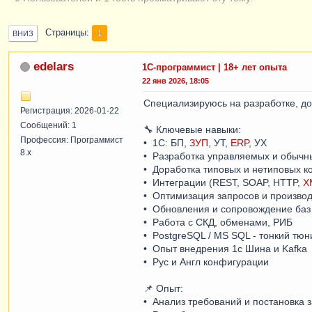
Страницы
1
ВНИЗ
edelars
1С-программист | 18+ лет опыта
22 янв 2026, 18:05
Специализируюсь на разработке, д
Регистрация: 2026-01-22
Сообщений: 1
🔧 Ключевые навыки:
Профессия: Программист
• 1С: БП,
ЗУП
, УТ,
ERP
, УХ
8.x
• Разработка управляемых и обыч
• Доработка типовых и нетиповых 
• Интеграции (REST, SOAP, HTTP,
X
• Оптимизация запросов и произво
• Обновления и сопровождение баз
• Работа с СКД, обменами, РИБ
• PostgreSQL / MS SQL - тонкий тюн
• Опыт внедрения 1с Шина и Kafka
• Рус и Англ конфигурации
📌 Опыт:
• Анализ требований и постановка 