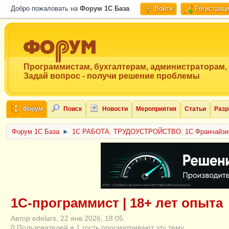
Добро пожаловать на
Форум 1C База
.
Войти
Регистрац
Программистам, бухгалтерам, администраторам,
Задай вопрос - получи решение проблемы
Форум
Поиск
Новости
Мероприятия
Статьи
Разр
Форум 1C База
►
1С РАБОТА. ТРУДОУСТРОЙСТВО. 1С Франчайзи
ERID: CQH36pWzJqVJD4xVLsnhcU4hVPNjkBZe8KKxjJiYySyZAz
1С-программист | 18+ лет опыта
Автор edelars, 22 янв 2026, 18:05
0 Пользователей и 1 гость просматривают эту тему.