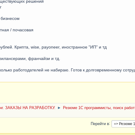
существующих решений
г
 бизнесом
тная / почасовая
блей. Крипта, wise, payoneer, иностранное "ИП" и тд
фрилансерами, франчайзи и тд.
колько работодателей не набираю. Готов к долговременному сотру
нг. ЗАКАЗЫ НА РАЗРАБОТКУ.
►
Резюме 1С программисты, поиск рабо
Перейти в