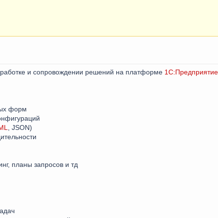
оработке и сопровождении решений на платформе
1С:Предприятие
ных форм
конфигураций
ML
, JSON)
дительности
инг, планы запросов и тд
задач