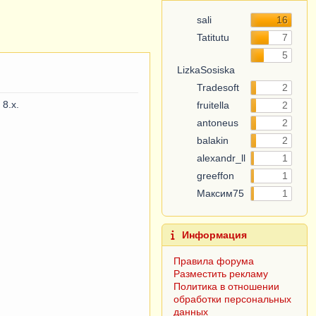
sali
16
Tatitutu
7
5
LizkaSosiska
Tradesoft
2
8.x.
fruitella
2
antoneus
2
balakin
2
alexandr_ll
1
greeffon
1
Максим75
1
Информация
Правила форума
Разместить рекламу
Политика в отношении
обработки персональных
данных