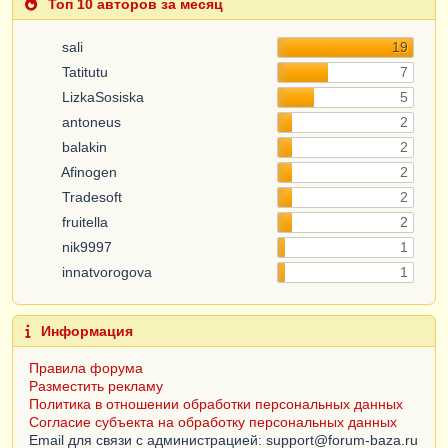
Топ 10 авторов за месяц
sali
19
Tatitutu
7
LizkaSosiska
5
antoneus
2
balakin
2
Afinogen
2
Tradesoft
2
fruitella
2
nik9997
1
innatvorogova
1
Информация
Правила форума
Разместить рекламу
Политика в отношении обработки персональных данных
Согласие субъекта на обработку персональных данных
Email для связи с администрацией: