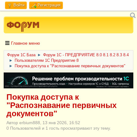
Войти
Регистрация
Главное меню
Форум 1C База
►
Форум 1С - ПРЕДПРИЯТИЕ 8.0 8.1 8.2 8.3 8.4
►
Пользователям 1С Предприятие 8
►
Покупка доступа к "Распознавание первичных документов"
ERID: CQH36pWzJqVJD4xVLsnhcU4hVPNjkBZe8KKxjJiYySyZAz
Покупка доступа к
"Распознавание первичных
документов"
Автор erbium888, 13 янв 2026, 16:52
0 Пользователей и 1 гость просматривают эту тему.