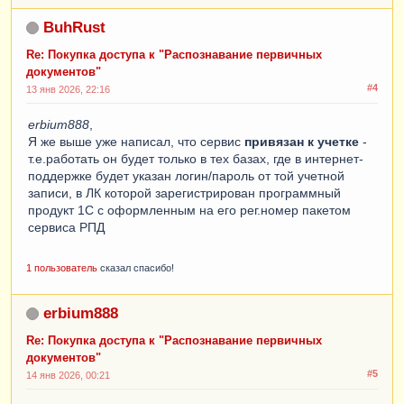
BuhRust
Re: Покупка доступа к "Распознавание первичных
документов"
#4
13 янв 2026, 22:16
erbium888
,
Я же выше уже написал, что сервис
привязан к учетке
-
т.е.работать он будет только в тех базах, где в интернет-
поддержке будет указан логин/пароль от той учетной
записи, в ЛК которой зарегистрирован программный
продукт 1С с оформленным на его рег.номер пакетом
сервиса РПД
1 пользователь
сказал спасибо!
erbium888
Re: Покупка доступа к "Распознавание первичных
документов"
#5
14 янв 2026, 00:21