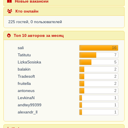
Новые вакансии
Кто онлайн
225 гостей, 0 пользователей
Топ 10 авторов за месяц
sali
16
Tatitutu
7
LizkaSosiska
5
balakin
2
Tradesoft
2
fruitella
2
antoneus
2
LevkinaN
1
andtey99399
1
alexandr_ll
1