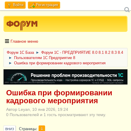
Войти
Регистрация
Главное меню
Форум 1C База
►
Форум 1С - ПРЕДПРИЯТИЕ 8.0 8.1 8.2 8.3 8.4
►
Пользователям 1С Предприятие 8
►
Ошибка при формировании кадрового мероприятия
ERID: CQH36pWzJqVJD4xVLsnhcU4hVPNjkBZe8KKxjJiYySyZAz
Ошибка при формировании
кадрового мероприятия
Автор Leyan, 10 янв 2026, 19:24
0 Пользователей и 1 гость просматривают эту тему.
Страницы
1
ВНИЗ