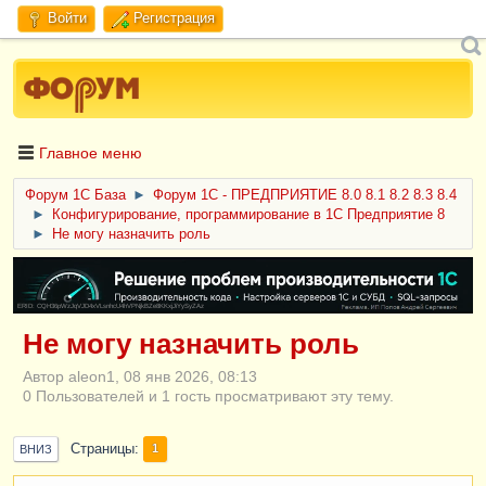
Войти
Регистрация
Главное меню
Форум 1C База
►
Форум 1С - ПРЕДПРИЯТИЕ 8.0 8.1 8.2 8.3 8.4
►
Конфигурирование, программирование в 1С Предприятие 8
►
Не могу назначить роль
ERID: CQH36pWzJqVJD4xVLsnhcU4hVPNjkBZe8KKxjJiYySyZAz
Не могу назначить роль
Автор aleon1, 08 янв 2026, 08:13
0 Пользователей и 1 гость просматривают эту тему.
Страницы
1
ВНИЗ