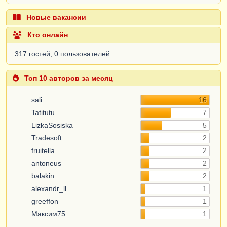
Новые вакансии
Кто онлайн
317 гостей, 0 пользователей
Топ 10 авторов за месяц
sali
16
Tatitutu
7
LizkaSosiska
5
Tradesoft
2
fruitella
2
antoneus
2
balakin
2
alexandr_ll
1
greeffon
1
Максим75
1