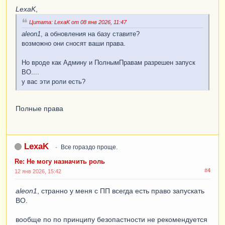
LexaK
,
Цитата: LexaK от 08 янв 2026, 11:47
aleon1
, а обновления на базу ставите?
возможно они сносят ваши права.
Но вроде как Админу и ПолнымПравам разрешен запуск
ВО....
у вас эти роли есть?
Полные права
LexaK
Все гораздо проще.
Re: Не могу назначить роль
#4
12 янв 2026, 15:42
aleon1
, странно у меня с ПП всегда есть право запускать
ВО.
вообще по по принципу безопастности не рекомендуется