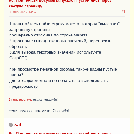
Re: При печати документа пускает пустой лист через
каждую страницу
#1
06 янв 2026, 14:52
1.попытайтесь найти строку макета, которая "вылезает"
за границу страницы.
поочередно отключая по строке макета
2.проверьте вывод текстовых значений, переносить,
обрезать,...
3.для вывода текстовых значений используйте
СокрЛП()
при просмотре печатной формы, так же видны пустые
листы?
для отладки можно и не печатать, а использовать
предпросмотр
1 пользователь
сказал спасибо!
если помогло нажмите: Спасибо!
sali
Re: При печати документа пускает пустой лист через