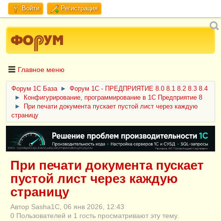
Войти
Регистрация
Главное меню
Форум 1C База
►
Форум 1С - ПРЕДПРИЯТИЕ 8.0 8.1 8.2 8.3 8.4
►
Конфигурирование, программирование в 1С Предприятие 8
►
При печати документа пускает пустой лист через каждую
страницу
ERID: CQH36pWzJqVJD4xVLsnhcU4hVPNjkBZe8KKxjJiYySyZAz
При печати документа пускает
пустой лист через каждую
страницу
Автор Sasha1C, 06 янв 2026, 12:43
0 Пользователей и 1 гость просматривают эту тему.