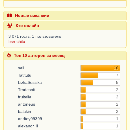
Новые вакансии
Кто онлайн
3 071 гость, 1 пользователь
bsn-chita
Топ 10 авторов за месяц
sali
16
Tatitutu
7
LizkaSosiska
5
Tradesoft
2
fruitella
2
antoneus
2
balakin
2
andtey99399
1
alexandr_ll
1