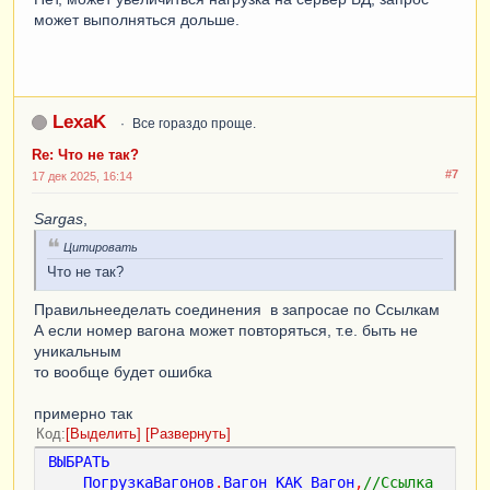
может выполняться дольше.
LexaK
Все гораздо проще.
Re: Что не так?
#7
17 дек 2025, 16:14
Sargas
,
Цитировать
Что не так?
Правильнееделать соединения в запросае по Ссылкам
А если номер вагона может повторяться, т.е. быть не
уникальным
то вообще будет ошибка
примерно так
Код
Выделить
Развернуть
ВЫБРАТЬ
ПогрузкаВагонов
.
Вагон
КАК
Вагон
,
//Ссылка 