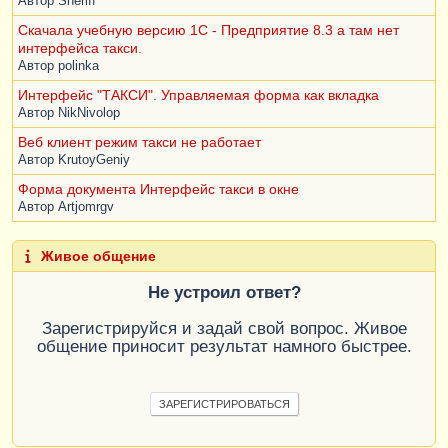
Автор
Sheriff
СГРУППИРОВАТЬ
ПО
ПогрузкаВагонов
.
Вагон
Скачала учебную версию 1С - Предприятие 8.3 а там нет
интерфейса такси.
Автор
polinka
Интерфейс "ТАКСИ". Управляемая форма как вкладка
Автор
NikNivolop
Веб клиент режим такси не работает
Автор
KrutoyGeniy
Форма документа Интерфейс такси в окне
Автор
Artjomrgv
Живое общение
Не устроил ответ?
Зарегистрируйся и задай свой вопрос. Живое
общение приносит результат намного быстрее.
ЗАРЕГИСТРИРОВАТЬСЯ