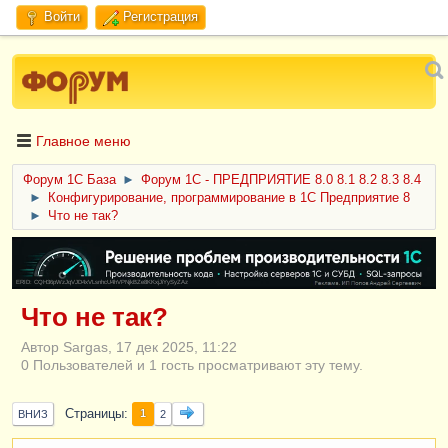
Войти
Регистрация
Главное меню
Форум 1C База
►
Форум 1С - ПРЕДПРИЯТИЕ 8.0 8.1 8.2 8.3 8.4
►
Конфигурирование, программирование в 1С Предприятие 8
►
Что не так?
ERID: CQH36pWzJqVJD4xVLsnhcU4hVPNjkBZe8KKxjJiYySyZAz
Что не так?
Автор Sargas, 17 дек 2025, 11:22
0 Пользователей и 1 гость просматривают эту тему.
Страницы
1
ВНИЗ
2