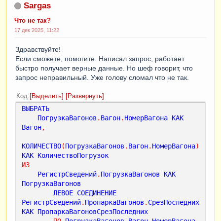
Sargas
Что не так?
17 дек 2025, 11:22
Здравствуйте!
Если сможете, помогите. Написал запрос, работает
быстро получает верные данные. Но шеф говорит, что
запрос неправильный. Уже голову сломал что не так.
Код
Выделить
Развернуть
ВЫБРАТЬ
ПогрузкаВагонов
.
Вагон
.
НомерВагона
КАК
Вагон
,
КОЛИЧЕСТВО
(
ПогрузкаВагонов
.
Вагон
.
НомерВагона
)
КАК
КоличествоПогрузок
ИЗ
РегистрСведений
.
ПогрузкаВагонов
КАК
ПогрузкаВагонов
ЛЕВОЕ
СОЕДИНЕНИЕ
РегистрСведений
.
ПропаркаВагонов
.
СрезПоследних
КАК
ПропаркаВагоновСрезПоследних
ПО
ПогрузкаВагонов
.
Вагон
.
НомерВагона