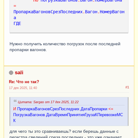
=
ПропаркаВагоновСрезПоследних
.
Вагон
.
НомерВагон
а
ГДЕ
ПропаркаВагоновСрезПоследних
.
Вагон
.
ГруппаВаго
на
.
Группа
В
(
&
Группы
)
Нужно получить количество погрузок после последней
И
пропарки вагонов.
ПропаркаВагоновСрезПоследних
.
ДатаПропарки
<
=
ПогрузкаВагонов
.
ДатаВремяПринятияГрузаКПерево
зкеМСК
sali
СГРУППИРОВАТЬ
ПО
ПогрузкаВагонов
.
Вагон
.
НомерВагона
Re: Что не так?
#1
17 дек 2025, 11:40
Цитата: Sargas от 17 дек 2025, 11:22
И
ПропаркаВагоновСрезПоследних
.
ДатаПропарки
<
=
ПогрузкаВагонов
.
ДатаВремяПринятияГрузаКПеревозкеМС
К
для чего ты это сравниваешь? если берешь данные с
регистра сведений среза последних - это уже означает,