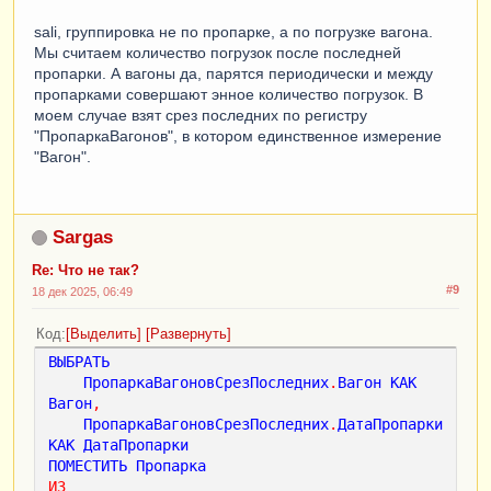
sali, группировка не по пропарке, а по погрузке вагона.
Мы считаем количество погрузок после последней
пропарки. А вагоны да, парятся периодически и между
пропарками совершают энное количество погрузок. В
моем случае взят срез последних по регистру
"ПропаркаВагонов", в котором единственное измерение
"Вагон".
Sargas
Re: Что не так?
#9
18 дек 2025, 06:49
Код
Выделить
Развернуть
ВЫБРАТЬ
ПропаркаВагоновСрезПоследних
.
Вагон
КАК
Вагон
,
ПропаркаВагоновСрезПоследних
.
ДатаПропарки
КАК
ДатаПропарки
ПОМЕСТИТЬ
Пропарка
ИЗ