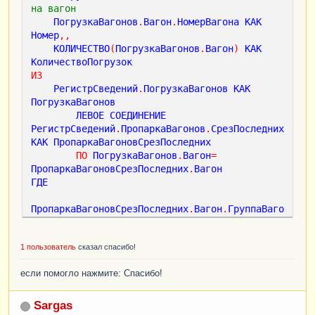
на вагон
ПогрузкаВагонов
.
Вагон
.
НомерВагона
КАК
Номер
,,
КОЛИЧЕСТВО
(
ПогрузкаВагонов
.
Вагон
)
КАК
КоличествоПогрузок
ИЗ
РегистрСведений
.
ПогрузкаВагонов
КАК
ПогрузкаВагонов
ЛЕВОЕ
СОЕДИНЕНИЕ
РегистрСведений
.
ПропаркаВагонов
.
СрезПоследних
КАК
ПропаркаВагоновСрезПоследних
ПО
ПогрузкаВагонов
.
Вагон
=
ПропаркаВагоновСрезПоследних
.
Вагон
ГДЕ
ПропаркаВагоновСрезПоследних
.
Вагон
.
ГруппаВаго
на
.
Группа
В
(
&
Группы
)
И
1 пользователь
сказал спасибо!
ПропаркаВагоновСрезПоследних
.
ДатаПропарки
<
=
ПогрузкаВагонов
.
ДатаВремяПринятияГрузаКПерево
если помогло нажмите: Спасибо!
зкеМСК
СГРУППИРОВАТЬ
ПО
Sargas