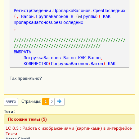
РегистрСведений
.
ПропаркаВагонов
.
СрезПоследних
(,
Вагон
.
ГруппаВагонов
В
(
&
Группы
))
КАК
ПропаркаВагоновСрезПоследних
;
/////////////////////////////////////////////
///////////////////////////////////
ВЫБРАТЬ
ПогрузкаВагонов
.
Вагон
КАК
Вагон
,
КОЛИЧЕСТВО
(
ПогрузкаВагонов
.
Вагон
)
КАК
КоличествоХодок
ИЗ
Так правильно?
Пропарка
КАК
Пропарка
ЛЕВОЕ
СОЕДИНЕНИЕ
РегистрСведений
.
ПогрузкаВагонов
КАК
ПогрузкаВагонов
Страницы
1
ВВЕРХ
2
ПО
Пропарка
.
Вагон
=
ПогрузкаВагонов
.
Вагон
Теги:
И
Пропарка
.
ДатаПропарки
<
=
Похожие темы (5)
ПогрузкаВагонов
.
ДатаВремяПринятияГрузаКПерево
1С 8.3 : Работа с изображениями (картинками) в интерфейсе
зкеХБР
Такси