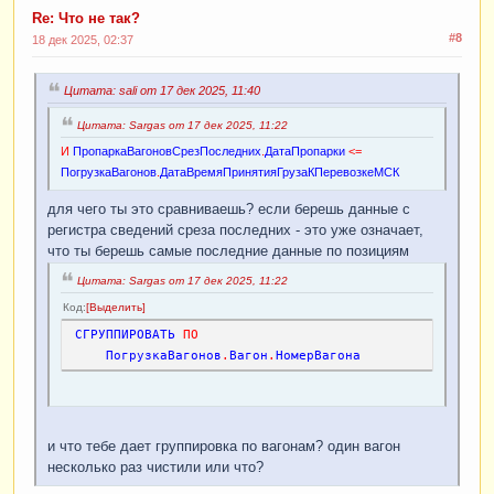
ПогрузкаВагонов
.
Вагон
Re: Что не так?
#8
18 дек 2025, 02:37
Цитата: sali от 17 дек 2025, 11:40
Цитата: Sargas от 17 дек 2025, 11:22
И
ПропаркаВагоновСрезПоследних
.
ДатаПропарки
<
=
ПогрузкаВагонов
.
ДатаВремяПринятияГрузаКПеревозкеМСК
для чего ты это сравниваешь? если берешь данные с
регистра сведений среза последних - это уже означает,
что ты берешь самые последние данные по позициям
Цитата: Sargas от 17 дек 2025, 11:22
Код
Выделить
СГРУППИРОВАТЬ
ПО
ПогрузкаВагонов
.
Вагон
.
НомерВагона
и что тебе дает группировка по вагонам? один вагон
несколько раз чистили или что?