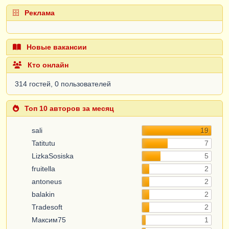
Реклама
Новые вакансии
Кто онлайн
314 гостей, 0 пользователей
Топ 10 авторов за месяц
sali
19
Tatitutu
7
LizkaSosiska
5
fruitella
2
antoneus
2
balakin
2
Tradesoft
2
Максим75
1