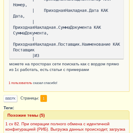
Номер,

        |    ПриходнаяНакладная.Дата КАК 
Дата,

        |    
ПриходнаяНакладная.СуммаДокумента КАК 
СуммаДокумента,

        |    
ПриходнаяНакладная.Поставщик.Наименование КАК 
Поставщик

        |ИЗ

        |    Документ.ПриходнаяНакладная КАК 
можете на просторах сети поискать как с вордом прямо
ПриходнаяНакладная

из 1с работать, есть статьи с примерами
        |ГДЕ

        |    ПриходнаяНакладная.Ссылка = 
1 пользователь
сказал спасибо!
&СсылкаНаДокумент

        |;

        |

Страницы
1
ВВЕРХ
|////////////////////////////////////////////
Теги:
////////////////////////////////////

Похожие темы (5)
        |ВЫБРАТЬ

        |    
1 сv 82. При операции полного обмена с идентичной
ПриходнаяНакладнаяТМЦ.НомерСтроки КАК 
конфигурацией (РИБ). Выгрузка данных происходит, загрузка