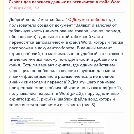
Скрипт для переноса данных из реквизитов в файл Word
10 дек 2025, 15:31
Добрый день. Имеется база
1С:Документооборот
, где
пользователи создают документ "Заявки" и заполняют
табличную часть (наименование товара, кол-во, период,
обоснование). Данные из этой табличной части
переносятся автоматически в файл Word, который так же
расположен в документообороте. В данный момент
скрипт рабочий, но максимально неудобный, т.к я каждое
значение ячейки нахожу по-отдельности и добавляю в
файл. Есть ли вариант скрипта, где одним действием
через цикл он добавлял значения в нужные для меня
ячейки файла(именно в разные ячейки, а не в одной
ячейки символами переноса)? Для лучшего понимаю
прикрепляю скрин табличной части пользователя(рис.1),
получившийся вариант в Word(рис.2), пару однотипных
скриптов(рис.3, рис.4) и шаблон файла ворд,который
заполняется значениями из скрипта (рис.5)