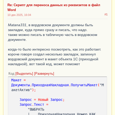
Re: Скрипт для переноса данных из реквизитов в файл
Word
#1
10 дек 2025, 16:04
Matana331
, в вордовском документе должны быть
закладки, куда прямо сразу и писать, что надо.
также можно писать в табличную часть в вордовском
документе.
когда-то было интересно посмотреть, как это работает.
короче говоря создал несколько закладок, запихнул
вордовский документ в макет объекта 1С (приходной
накладной), вот такой код, может поможет
Код
Выделить
Развернуть
Макет
=
Документы
.
ПриходнаяНакладная
.
ПолучитьМакет
(
"М
акетАктив"
);
Запрос
=
Новый
Запрос
;
Запрос
.
Текст
=
        "ВЫБРАТЬ

        |    ПриходнаяНакладная.Номер КАК 