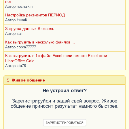
нет
НомерСтроки,

Автор
        |    
neznaikin
ПриходнаяНакладнаяТМЦ.Товар.Наименование КАК 
Настройка реквизитов ПЕРИОД
Товар,

Автор
НикаК
        |    ПриходнаяНакладнаяТМЦ.Колво КАК 
Загрузка данных В ексель
Колво,

Автор
sali
        |    ПриходнаяНакладнаяТМЦ.Цена КАК 
Цена,

Как выгрузить в несколько файлов ...
        |    ПриходнаяНакладнаяТМЦ.Сумма КАК 
Автор
cobra77777
Сумма

Как выгрузить в 1с файл Excel если вместо Excel стоит
        |ИЗ

LibreOffice Calс
        |    Документ.ПриходнаяНакладная.ТМЦ 
Автор
ktu78
КАК ПриходнаяНакладнаяТМЦ

        |ГДЕ

        |    ПриходнаяНакладнаяТМЦ.Ссылка = 
Живое общение
&СсылкаНаДокумент"
;
Не устроил ответ?
Запрос
.
УстановитьПараметр
(
"СсылкаНаДокумент"
,
Зарегистрируйся и задай свой вопрос. Живое
СсылкаНаДокумент
);
общение приносит результат намного быстрее.
МассивРезультатовЗапроса
=
Запрос
.
ВыполнитьПакет
();
//выполняется пакет 
ЗАРЕГИСТРИРОВАТЬСЯ
запросов