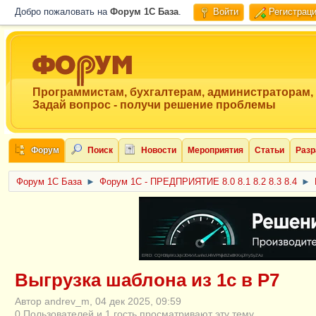
Добро пожаловать на
Форум 1C База
.
Войти
Регистрац
Программистам, бухгалтерам, администраторам,
Задай вопрос - получи решение проблемы
Форум
Поиск
Новости
Мероприятия
Статьи
Разр
Форум 1C База
►
Форум 1С - ПРЕДПРИЯТИЕ 8.0 8.1 8.2 8.3 8.4
►
ERID: CQH36pWzJqVJD4xVLsnhcU4hVPNjkBZe8KKxjJiYySyZAz
Выгрузка шаблона из 1с в Р7
Автор andrev_m, 04 дек 2025, 09:59
0 Пользователей и 1 гость просматривают эту тему.