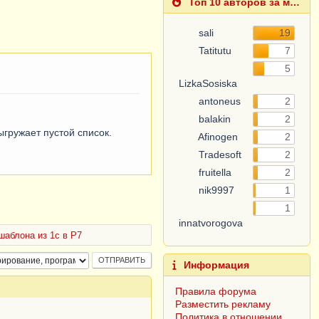
Топ 10 авторов за месяц
sali
19
Tatitutu
7
5
LizkaSosiska
antoneus
2
balakin
2
гружает пустой список.
Afinogen
2
Tradesoft
2
fruitella
2
nik9997
1
1
innatvorogova
шаблона из 1с в Р7
Информация
Правила форума
Разместить рекламу
Политика в отношении