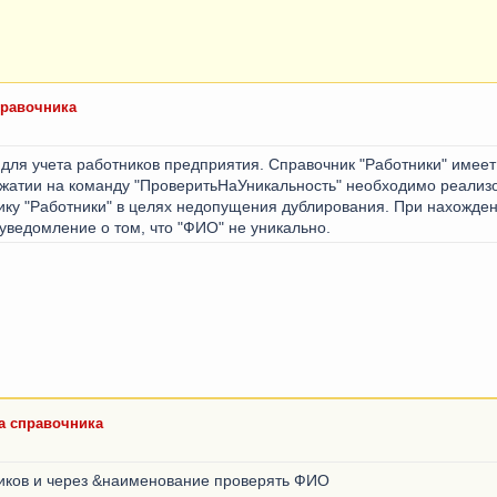
правочника
для учета работников предприятия. Справочник "Работники" имеет
жатии на команду "ПроверитьНаУникальность" необходимо реализо
ику "Работники" в целях недопущения дублирования. При нахожден
ведомление о том, что "ФИО" не уникально.
а справочника
иков и через &наименование проверять ФИО