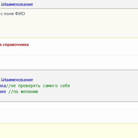
 &
Наименование
 с поля ФИО
а справочника
 &
Наименование
лка
//не проверять самого себя
ния
//по желанию