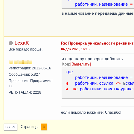
работники
.
наименование
=
в наименование передаешь данные
LexaK
Re: Проверка уникальности реквизит
Все гораздо проще.
04 дек 2025, 16:15
и еще пару проверок добавить
Код
Выделить
Регистрация: 2012-05-16
где
Сообщений: 5,827
работники
.
наименование
=
Профессия: Программист
и
работники
.
ссылка
<
>
 &
ссы
1С
и
не
работники
.
пометкаудале
РЕПУТАЦИЯ: 2228
если помогло нажмите: Спасибо!
Страницы
1
ВВЕРХ