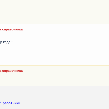
а справочника
ер кода?
а справочника
к
работники