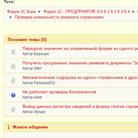
Теги:
Форум 1C База
►
Форум 1С - ПРЕДПРИЯТИЕ 8.0 8.1 8.2 8.3 8.4
►
►
Проверка уникальности реквизита справочника
Похожие темы (5)
Передача значения на управляемой форме из одного ре
Автор
Березин
Получить программно значение реквизита документа "За
Автор
Alter
Автоматическая подгрузка из одного справочника в друг
Автор
Panacea531
Не работает проверка Контрагентов
Автор
vladr
Вывод данных регистра сведений в форму списка справ
Автор
Stoyan
Живое общение