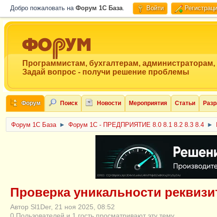
Добро пожаловать на
Форум 1C База
.
Войти
Регистрац
Программистам, бухгалтерам, администраторам,
Задай вопрос - получи решение проблемы
Форум
Поиск
Новости
Мероприятия
Статьи
Разр
Форум 1C База
►
Форум 1С - ПРЕДПРИЯТИЕ 8.0 8.1 8.2 8.3 8.4
►
ERID: CQH36pWzJqVJD4xVLsnhcU4hVPNjkBZe8KKxjJiYySyZAz
Проверка уникальности реквизи
Автор Sl1Der, 21 ноя 2025, 08:52
0 Пользователей и 1 гость просматривают эту тему.