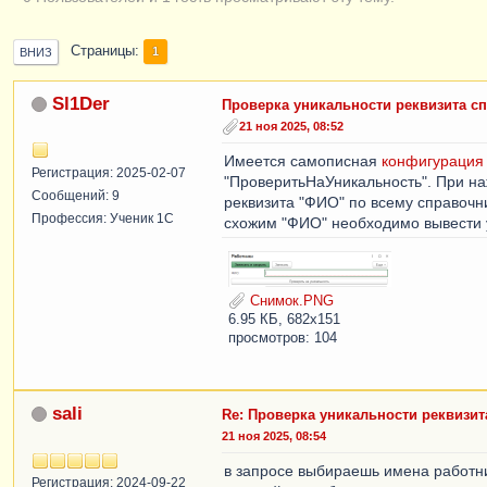
Страницы
1
ВНИЗ
Sl1Der
Проверка уникальности реквизита с
21 ноя 2025, 08:52
Имеется самописная
конфигурация
Регистрация: 2025-02-07
"ПроверитьНаУникальность". При на
Сообщений: 9
реквизита "ФИО" по всему справочн
Профессия: Ученик 1С
схожим "ФИО" необходимо вывести у
Снимок.PNG
6.95 КБ, 682x151
просмотров: 104
sali
Re: Проверка уникальности реквизит
21 ноя 2025, 08:54
в запросе выбираешь имена работн
Регистрация: 2024-09-22