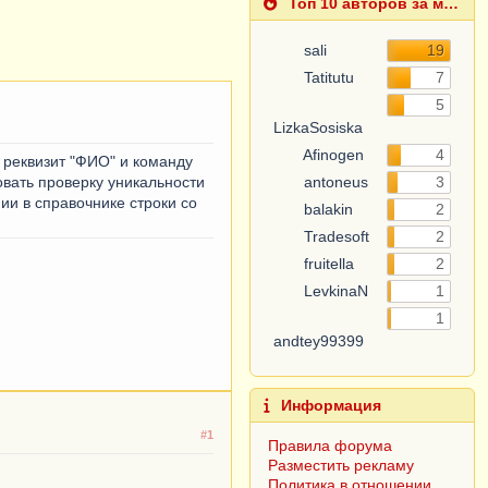
Топ 10 авторов за месяц
sali
19
Tatitutu
7
5
LizkaSosiska
Afinogen
4
 реквизит "ФИО" и команду
вать проверку уникальности
antoneus
3
ии в справочнике строки со
balakin
2
Tradesoft
2
fruitella
2
LevkinaN
1
1
andtey99399
Информация
#1
Правила форума
Разместить рекламу
Политика в отношении