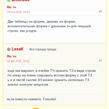
Re: тч
#6
19 ноя 2025, 14:13
Две таблицы на форме, дерево на форме,
вспомогательная форма с данными тч для текущей
строки, как угодно.
LexaK
Все гораздо проще.
Re: тч
#7
04 дек 2025, 15:52
еще как вариант, в ячейке ТЧ хранить ТЗ в виде строки
по клику на ячеке открывать вспомг.форму с этой ТЗ
ь е в лжглй сьолке ЬЧ можно хранить несколько ТЗ
аналог консоли запросов....
если помогло нажмите: Спасибо!