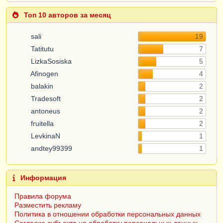
Топ 10 авторов за месяц
sali
19
Tatitutu
7
LizkaSosiska
5
Afinogen
4
balakin
2
Tradesoft
2
antoneus
2
fruitella
2
LevkinaN
1
andtey99399
1
Информация
Правила форума
Разместить рекламу
Политика в отношении обработки персональных данных