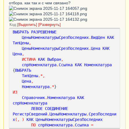
отбора. как так и с чем связано?
Код
Выделить
Развернуть
ВЫБРАТЬ
РАЗРЕШЕННЫЕ
ЦеныНоменклатурыСрезПоследних
.
ВидЦен
КАК
ТипЦены
,
ЦеныНоменклатурыСрезПоследних
.
Цена
КАК
Цена
,
ИСТИНА
КАК
Выбран
,
спрНоменклатура
.
Ссылка
КАК
Номенклатура
{
ВЫБРАТЬ
ТипЦены
.*,
Цена
,
Номенклатура
.*
ИЗ
Справочник
.
Номенклатура
КАК
спрНоменклатура
ЛЕВОЕ
СОЕДИНЕНИЕ
РегистрСведений
.
ЦеныНоменклатуры
.
СрезПоследни
х
(,
)
КАК
ЦеныНоменклатурыСрезПоследних
ПО
спрНоменклатура
.
Ссылка
=