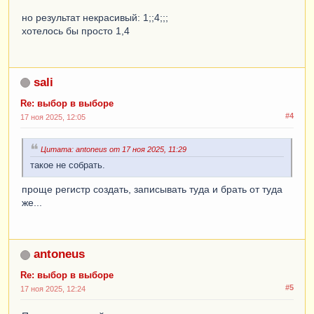
КОНЕЦ
КАК
чт
,
но результат некрасивый: 1;;4;;;
ВЫБОР
хотелось бы просто 1,4
КОГДА
МаршрутыАгентов
.
Маршруты
.
Пятница
ТОГДА
 5

КОНЕЦ
КАК
пт
,
sali
ВЫБОР
Re: выбор в выборе
КОГДА
#4
МаршрутыАгентов
.
Маршруты
.
Суббота
17 ноя 2025, 12:05
ТОГДА
 6

КОНЕЦ
КАК
сб
,
Цитата: antoneus от 17 ноя 2025, 11:29
ВЫБОР
такое не собрать.
КОГДА
МаршрутыАгентов
.
Маршруты
.
Воскресенье
проще регистр создать, записывать туда и брать от туда
ТОГДА
 7

же...
КОНЕЦ
КАК
вс
antoneus
Re: выбор в выборе
#5
17 ноя 2025, 12:24