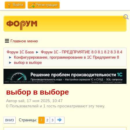
Войти
Регистрация
Главное меню
Форум 1C База
►
Форум 1С - ПРЕДПРИЯТИЕ 8.0 8.1 8.2 8.3 8.4
►
Конфигурирование, программирование в 1С Предприятие 8
►
выбор в выборе
ERID: CQH36pWzJqVJD4xVLsnhcU4hVPNjkBZe8KKxjJiYySyZAz
выбор в выборе
Автор sali, 17 ноя 2025, 10:47
0 Пользователей и 1 гость просматривают эту тему.
Страницы
1
ВНИЗ
2
3