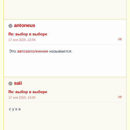
ЦеныНоменклатурыСрезПоследних
.
Номенклатура
ГДЕ
НЕ
спрНоменклатура
.
ПометкаУдаления
И
НЕ
спрНоменклатура
.
ЭтоГруппа
И
 &
ВыгружатьЦены
antoneus
{
ГДЕ
Re: выбор в выборе
#8
ЦеныНоменклатурыСрезПоследних
.
Номенклатура
.*,
17 ноя 2025, 13:58
ЦеныНоменклатурыСрезПоследних
.
ВидЦен
.*
Это
КАК
автозаполнение
ТипЦены
называется.
sali
Re: выбор в выборе
#9
17 ноя 2025, 14:09
с у к а