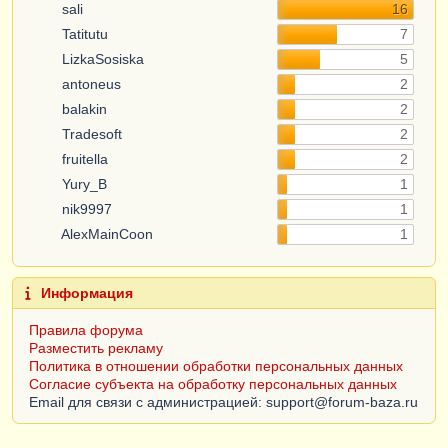
sali
16
Tatitutu
7
LizkaSosiska
5
antoneus
2
balakin
2
Tradesoft
2
fruitella
2
Yury_B
1
nik9997
1
AlexMainCoon
1
Информация
Правила форума
Разместить рекламу
Политика в отношении обработки персональных данных
Согласие субъекта на обработку персональных данных
Email для связи с администрацией: