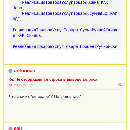
РеализацияТоваровУслугТовары
.
Цена
КАК
Цена
,
РеализацияТоваровУслугТовары
.
СуммаНДС
КАК
НДС
,
РеализацияТоваровУслугТовары
.
СуммаРучнойСкидк
и
КАК
Скидка
,
РеализацияТоваровУслугТовары
.
ПроцентРучнойСки
дки
КАК
СкидкаПроцент
ИЗ
Документ
.
РеализацияТоваровУслуг
.
Товары
КАК
РеализацияТоваровУслугТовары
antoneus
ЛЕВОЕ
СОЕДИНЕНИЕ
Документ
.
РеализацияТоваровУслуг
КАК
Re: Не отображаются строки в выводе запроса
РеализацияТоваровУслуг
#1
14 ноя 2025, 07:18
ПО
РеализацияТоваровУслугТовары
.
Ссылка
=
Что значит "не видно"? Не видно где?
РеализацияТоваровУслуг
.
Ссылка
ГДЕ
РеализацияТоваровУслуг
.
Дата
>
=
&
ДатаНачало
И
РеализацияТоваровУслуг
.
Дата
<
=
sali
&
ДатаКонец