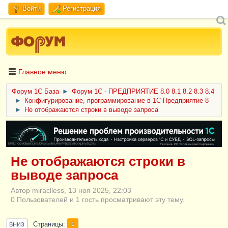
Войти
Регистрация
Главное меню
Форум 1C База
►
Форум 1С - ПРЕДПРИЯТИЕ 8.0 8.1 8.2 8.3 8.4
►
Конфигурирование, программирование в 1С Предприятие 8
►
Не отображаются строки в выводе запроса
ERID: CQH36pWzJqVJD4xVLsnhcU4hVPNjkBZe8KKxjJiYySyZAz
Не отображаются строки в
выводе запроса
Автор miraclless, 13 ноя 2025, 22:03
0 Пользователей и 1 гость просматривают эту тему.
Страницы
1
ВНИЗ