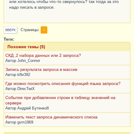
или хотелось чтобы что-то свернулось? так тогда за это
NULL
,
надо писать в запросе.
NULL
ИЗ
Документ
.
ПередачаТоваровМеждуОрганизациями
.
То
вары
КАК
Страницы
1
ВВЕРХ
ПередачаТоваровМеждуОрганизациямиТовары
Теги:
ЛЕВОЕ
СОЕДИНЕНИЕ
Похожие темы (5)
Документ
.
ПередачаТоваровМеждуОрганизациями
КАК
ПередачаТоваровМеждуОрганизациями
СКД ,2 набора данных или 2 запроса?
ПО
Автор
John_Connor
ПередачаТоваровМеждуОрганизациямиТовары
.
Ссылк
Запись результата запроса в массив
а
=
ПередачаТоваровМеждуОрганизациями
.
Ссылка
Автор
kfbr392
ГДЕ
ПередачаТоваровМеждуОрганизациями
.
Дата
>
=
Где можно посмотреть описания функций языка запроса?
&
ДатаНачало
Автор
DirecTwiX
И
ПередачаТоваровМеждуОрганизациями
.
Дата
Событие при добавлении строки в таблицу значений на
<
=
 &
ДатаКонец
сервере
И
Автор
Андрей Бутенко8
ПередачаТоваровМеждуОрганизациями
.
ПометкаУдал
ения
=
ЛОЖЬ
Изменить текст запроса динамического списка
Автор
gvm1969