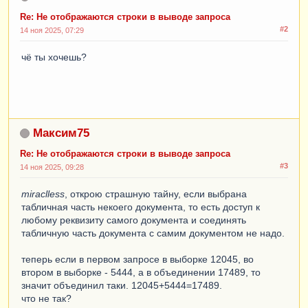
И
РеализацияТоваровУслуг
.
ПометкаУдаления
Re: Не отображаются строки в выводе запроса
=
ЛОЖЬ
#2
14 ноя 2025, 07:29
ОБЪЕДИНИТЬ
ВСЕ
чё ты хочешь?
ВЫБРАТЬ
ПередачаТоваровМеждуОрганизациями
.
Организация
Получатель
.
Ссылка
,
Максим75
ПередачаТоваровМеждуОрганизациямиТовары
.
Номен
Re: Не отображаются строки в выводе запроса
клатура
,
#3
14 ноя 2025, 09:28
ПередачаТоваровМеждуОрганизациямиТовары
.
Колич
miraclless
ество
,
, открою страшную тайну, если выбрана
табличная часть некоего документа, то есть доступ к
любому реквизиту самого документа и соединять
ПередачаТоваровМеждуОрганизациямиТовары
.
ВидЦе
табличную часть документа с самим документом не надо.
ны
,
теперь если в первом запросе в выборке 12045, во
ПередачаТоваровМеждуОрганизациямиТовары
.
Цена
,
втором в выборке - 5444, а в объединении 17489, то
значит объединил таки. 12045+5444=17489.
ПередачаТоваровМеждуОрганизациямиТовары
.
Сумма
что не так?
НДС
,