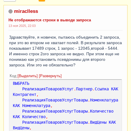
miraclless
Не отображаются строки в выводе запроса
13 ноя 2025, 22:03
Здравствуйте, я новичок, пытаюсь объединить 2 запроса,
при это во втором не хватает полей. В результате запроса
показывает 17489 строк, 1 запрос - 12045,второй - 5444.
И именно строк 2ого запроса не видно. При этом еще не
понимаю как установить псевдонимы для второго
запроса. Или это не обязательно?
Код
Выделить
Развернуть
ВЫБРАТЬ
РеализацияТоваровУслуг
.
Партнер
.
Ссылка
КАК
Контрагент
,
РеализацияТоваровУслугТовары
.
Номенклатура
КАК
Номенклатура
,
РеализацияТоваровУслугТовары
.
Количество
КАК
Количество
,
РеализацияТоваровУслугТовары
.
ВидЦены
КАК
ВидЦены
,