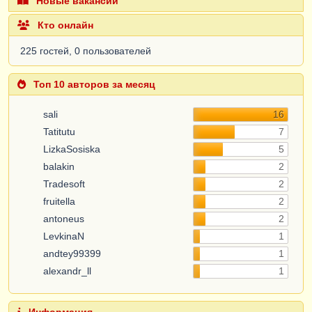
Новые вакансии
Кто онлайн
225 гостей, 0 пользователей
Топ 10 авторов за месяц
sali
16
Tatitutu
7
LizkaSosiska
5
balakin
2
Tradesoft
2
fruitella
2
antoneus
2
LevkinaN
1
andtey99399
1
alexandr_ll
1