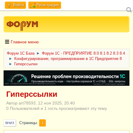
Войти
Регистрация
Главное меню
Форум 1C База
►
Форум 1С - ПРЕДПРИЯТИЕ 8.0 8.1 8.2 8.3 8.4
►
Конфигурирование, программирование в 1С Предприятие 8
►
Гиперссылки
ERID: CQH36pWzJqVJD4xVLsnhcU4hVPNjkBZe8KKxjJiYySyZAz
Гиперссылки
Автор art78593, 12 ноя 2025, 20:40
0 Пользователей и 1 гость просматривают эту тему.
Страницы
1
ВНИЗ