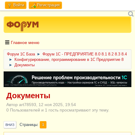
Войти
Регистрация
Главное меню
Форум 1C База
►
Форум 1С - ПРЕДПРИЯТИЕ 8.0 8.1 8.2 8.3 8.4
►
Конфигурирование, программирование в 1С Предприятие 8
►
Документы
ERID: CQH36pWzJqVJD4xVLsnhcU4hVPNjkBZe8KKxjJiYySyZAz
Документы
Автор art78593, 12 ноя 2025, 19:54
0 Пользователей и 1 гость просматривают эту тему.
Страницы
1
ВНИЗ