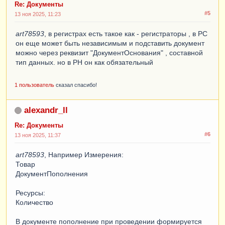
Re: Документы
#5
13 ноя 2025, 11:23
art78593
, в регистрах есть такое как - регистраторы , в РС
он еще может быть независимым и подставить документ
можно через реквизит "ДокументОснования" , составной
тип данных. но в РН он как обязательный
1 пользователь
сказал спасибо!
alexandr_ll
Re: Документы
#6
13 ноя 2025, 11:37
art78593
, Например Измерения:
Товар
ДокументПополнения
Ресурсы:
Количество
В документе пополнение при проведении формируется