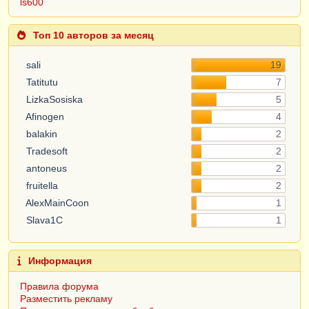
ls600
Топ 10 авторов за месяц
sali
19
Tatitutu
7
LizkaSosiska
5
Afinogen
4
balakin
2
Tradesoft
2
antoneus
2
fruitella
2
AlexMainCoon
1
Slava1C
1
Информация
Правила форума
Разместить рекламу