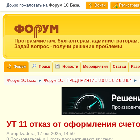
Добро пожаловать на
Форум 1C База
.
Войти
Регистрац
Программистам, бухгалтерам, администраторам,
Задай вопрос - получи решение проблемы
Форум
Поиск
Новости
Мероприятия
Статьи
Разр
Форум 1C База
►
Форум 1С - ПРЕДПРИЯТИЕ 8.0 8.1 8.2 8.3 8.4
►
ERID: CQH36pWzJqVJD4xVLsnhcU4hVPNjkBZe8KKxjJiYySyZAz
УТ 11 отказ от оформления счет
Автор Izadora, 17 окт 2025, 14:50
0 Пользователей и 1 гость просматривают эту тему.