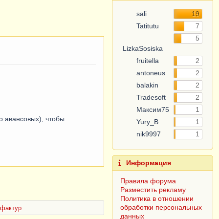
sali
19
Tatitutu
7
LizkaSosiska
5
fruitella
2
antoneus
2
balakin
2
Tradesoft
2
Максим75
1
Yury_B
1
о авансовых), чтобы
nik9997
1
Информация
Правила форума
Разместить рекламу
Политика в отношении
обработки персональных
данных
-фактур
Согласие субъекта на