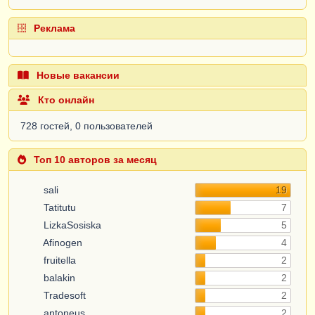
Реклама
Новые вакансии
Кто онлайн
728 гостей, 0 пользователей
Топ 10 авторов за месяц
sali
19
Tatitutu
7
LizkaSosiska
5
Afinogen
4
fruitella
2
balakin
2
Tradesoft
2
antoneus
2