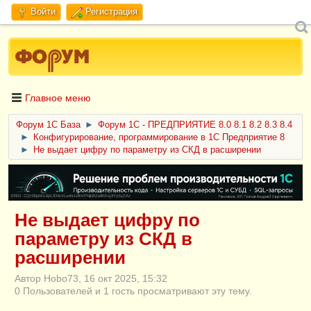
Войти
Регистрация
Главное меню
Форум 1C База
►
Форум 1С - ПРЕДПРИЯТИЕ 8.0 8.1 8.2 8.3 8.4
►
Конфигурирование, программирование в 1С Предприятие 8
►
Не выдает цифру по параметру из СКД в расширении
ERID: CQH36pWzJqVJD4xVLsnhcU4hVPNjkBZe8KKxjJiYySyZAz
Не выдает цифру по
параметру из СКД в
расширении
Автор Hobo73, 16 окт 2025, 15:32
0 Пользователей и 1 гость просматривают эту тему.