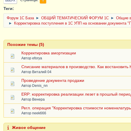
Страницы
ВВЕРХ
Теги:
Форум 1C База
►
ОБЩИЙ ТЕМАТИЧЕСКИЙ ФОРУМ 1С
►
Общие в
►
Корректировка поступления в 1С УПП на основании документа "
Похожие темы (5)
Корректировка амортизации
Автор
eforya
Списание материалов в производство. Как востановить
Автор
Виталий 04
Проведение документа продажи
Автор
Denis_nn
ERP: корректировка реализации лезет в прошлый перио
Автор
Венера
Регл. операция "Корректировка стоимости номенклатур
Автор
neek666
Живое общение