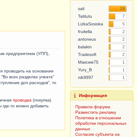
sali
19
Tatitutu
7
5
LizkaSosiska
fruitella
2
antoneus
2
balakin
2
ым предприятием (УПП),
Tradesoft
2
Максим75
1
ия проводить на основании
Yury_B
1
 "Во всех разделах учеата"
тупление доп.расходов", то
nik9997
1
вичная
проводка
(покупка)
Информация
 где-то можно добавить
Правила форума
Разместить рекламу
Политика в отношении
обработки персональных
данных