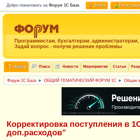
Добро пожаловать на
Форум 1C База
.
Войти
Регистрац
Программистам, бухгалтерам, администраторам,
Задай вопрос - получи решение проблемы
Форум
Поиск
Новости
Мероприятия
Статьи
Разр
Форум 1C База
►
ОБЩИЙ ТЕМАТИЧЕСКИЙ ФОРУМ 1С
►
Общие в
ERID: CQH36pWzJqVJD4xVLsnhcU4hVPNjkBZe8KKxjJiYySyZAz
Корректировка поступления в 1
доп.расходов"