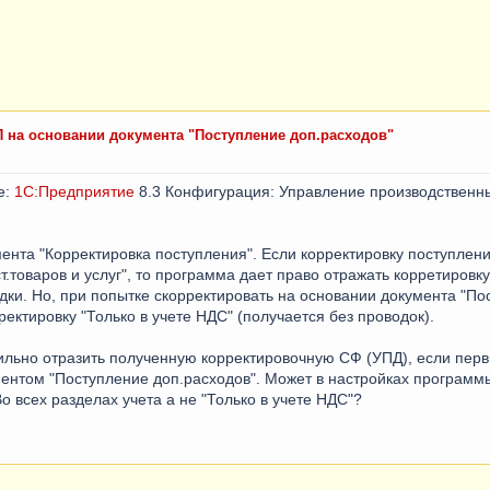
П на основании документа "Поступление доп.расходов"
е:
1С:Предприятие
8.3 Конфигурация: Управление производственн
ента "Корректировка поступления". Если корректировку поступлен
.товаров и услуг", то программа дает право отражать корретировку
ки. Но, при попытке скорректировать на основании документа "Пос
ектировку "Только в учете НДС" (получается без проводок).
ильно отразить полученную корректировочную СФ (УПД), если пер
ентом "Поступление доп.расходов". Может в настройках программы
о всех разделах учета а не "Только в учете НДС"?