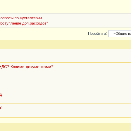
опросы по бухгалтерии
Поступление доп.расходов"
Перейти в
 НДС? Какими документами?
д
ы"