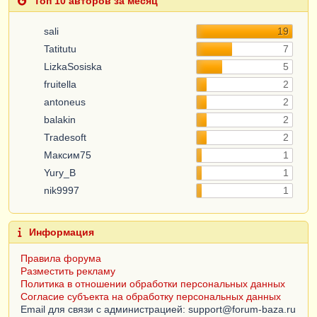
Топ 10 авторов за месяц
sali
19
Tatitutu
7
LizkaSosiska
5
fruitella
2
antoneus
2
balakin
2
Tradesoft
2
Максим75
1
Yury_B
1
nik9997
1
Информация
Правила форума
Разместить рекламу
Политика в отношении обработки персональных данных
Согласие субъекта на обработку персональных данных
Email для связи с администрацией: