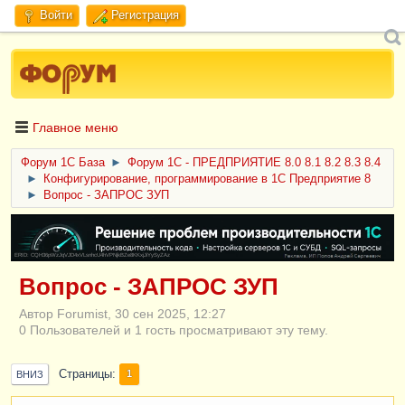
Войти
Регистрация
Главное меню
Форум 1C База
►
Форум 1С - ПРЕДПРИЯТИЕ 8.0 8.1 8.2 8.3 8.4
►
Конфигурирование, программирование в 1С Предприятие 8
►
Вопрос - ЗАПРОС ЗУП
ERID: CQH36pWzJqVJD4xVLsnhcU4hVPNjkBZe8KKxjJiYySyZAz
Вопрос - ЗАПРОС ЗУП
Автор Forumist, 30 сен 2025, 12:27
0 Пользователей и 1 гость просматривают эту тему.
Страницы
1
ВНИЗ