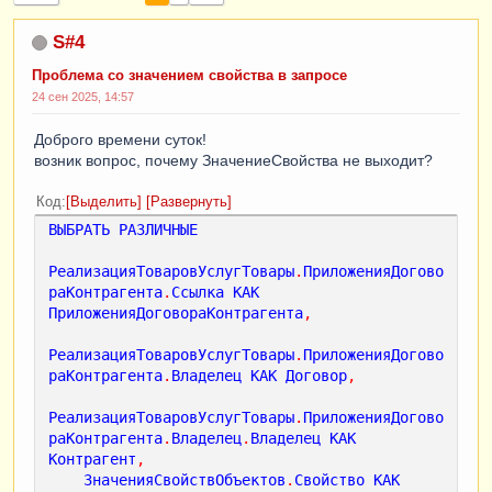
S#4
Проблема со значением свойства в запросе
24 сен 2025, 14:57
Доброго времени суток!
возник вопрос, почему ЗначениеСвойства не выходит?
Код
Выделить
Развернуть
ВЫБРАТЬ
РАЗЛИЧНЫЕ
РеализацияТоваровУслугТовары
.
ПриложенияДогово
раКонтрагента
.
Ссылка
КАК
ПриложенияДоговораКонтрагента
,
РеализацияТоваровУслугТовары
.
ПриложенияДогово
раКонтрагента
.
Владелец
КАК
Договор
,
РеализацияТоваровУслугТовары
.
ПриложенияДогово
раКонтрагента
.
Владелец
.
Владелец
КАК
Контрагент
,
ЗначенияСвойствОбъектов
.
Свойство
КАК