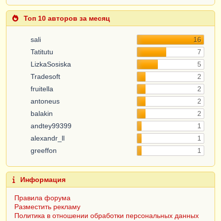
Топ 10 авторов за месяц
sali
16
Tatitutu
7
LizkaSosiska
5
Tradesoft
2
fruitella
2
antoneus
2
balakin
2
andtey99399
1
alexandr_ll
1
greeffon
1
Информация
Правила форума
Разместить рекламу
Политика в отношении обработки персональных данных