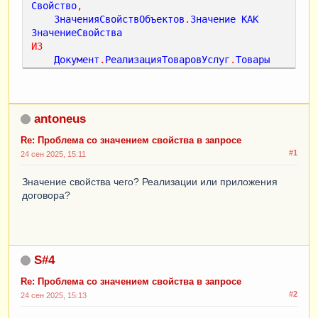
Свойство
,
ЗначенияСвойствОбъектов
.
Значение
КАК
ЗначениеСвойства
ИЗ
Документ
.
РеализацияТоваровУслуг
.
Товары
КАК
РеализацияТоваровУслугТовары
ЛЕВОЕ
СОЕДИНЕНИЕ
РегистрСведений
.
ЗначенияСвойствОбъектов
КАК
ЗначенияСвойствОбъектов
antoneus
ПО
(
РеализацияТоваровУслугТовары
.
Ссылка
=
Re: Проблема со значением свойства в запросе
ЗначенияСвойствОбъектов
.
Объект
)
#1
24 сен 2025, 15:11
И
(
ЗначенияСвойствОбъектов
.
Свойство
.
Наименовани
Значение свойства чего? Реализации или приложения
е
В
(
"Отгрузка Топлива"
,
 "Отгрузка 
договора?
деталей(мех)"
,
 "Прочая отгрузка"
))
ГДЕ
РеализацияТоваровУслугТовары
.
ПриложенияДогово
S#4
раКонтрагента
<
>
ЗНАЧЕНИЕ
(
Справочник
.
ПриложенияДоговораКонтраг
Re: Проблема со значением свойства в запросе
ента
.
ПустаяСсылка
)
#2
24 сен 2025, 15:13
УПОРЯДОЧИТЬ
ПО