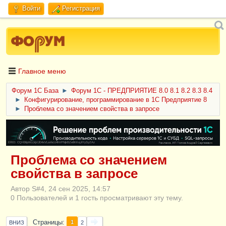
Войти
Регистрация
Главное меню
Форум 1C База
►
Форум 1С - ПРЕДПРИЯТИЕ 8.0 8.1 8.2 8.3 8.4
►
Конфигурирование, программирование в 1С Предприятие 8
►
Проблема со значением свойства в запросе
ERID: CQH36pWzJqVJD4xVLsnhcU4hVPNjkBZe8KKxjJiYySyZAz
Проблема со значением
свойства в запросе
Автор S#4, 24 сен 2025, 14:57
0 Пользователей и 1 гость просматривают эту тему.
Страницы
1
ВНИЗ
2