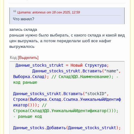
Данные_general
=
Новый
Структура
;
Данные_general
.
Вставить
(
"method"
,
"goods-quantity"
);
Цитата: antoneus от 18 сен 2025, 12:59
Данные_general
.
Вставить
(
"goods"
,
Что менял?
Данные_goods
);
Данные_general
.
Вставить
(
"stocks"
,
запись склада
Данные_stocks
);
раньше нужно было выбирать, с какого склада и какой вид
цен выгружать, а потом переделали шоб все нафиг
Структура_auth
.
Вставить
(
"general"
,
выгружалось
Данные_general
);
Код
Выделить
ЗаписьJSON
=
Новый
ЗаписьJSON
;
Данные_stocks_strukt
=
Новый
Структура
;
ПараметрыJSON
=
Новый
Данные_stocks_strukt
.
Вставить
(
"name"
,
ПараметрыЗаписиJSON
(
ПереносСтрокJSON
.
Авто
,
 " 
Выборка
.
Склад
);
// СкладЭДО.Наименование); - 
"
,
Истина
);
код раньше
ЗаписьJSON
.
УстановитьСтроку
(
ПараметрыJSON
);
Данные_stocks_strukt
.
Вставить
(
"stockID"
,
ЗаписатьJSON
(
ЗаписьJSON
,
Строка
(
Выборка
.
Склад
.
Ссылка
.
УникальныйИдентиф
Структура_auth
);
икатор
()));
// 
СтрокаJS
=
ЗаписьJSON
.
Закрыть
();
// 
Строка(СкладЭДО.УникальныйИдентификатор())); 
Данные Цены
- раньше код   
Сообщить
(
"Выгрузка Остатков 
Номенклатуры"
);
Данные_stocks
.
Добавить
(
Данные_stocks_strukt
);
ОтправитьВЭДО
(
СтрокаJS
);