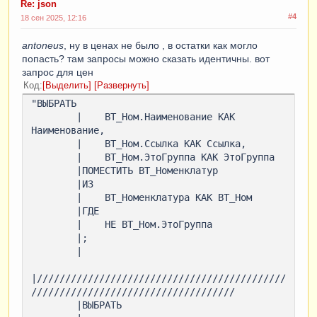
Re: json
=
ТоварыНаСкладахОстатки
.
Номенклатура
#4
18 сен 2025, 12:16
            |
;
            |

antoneus
, ну в ценах не было , в остатки как могло
попасть? там запросы можно сказать идентичны. вот
|
////////////////////////////////////////////
запрос для цен
////////////////////////////////////
Код
Выделить
Развернуть
            |
ВЫБРАТЬ
"ВЫБРАТЬ

            |    
ВТ_Остатки
.
Склад
КАК
Склад
,
        |    ВТ_Ном.Наименование КАК 
            |    
ВТ_Остатки
.
Ссылка
КАК
Наименование,

Ссылка
,
        |    ВТ_Ном.Ссылка КАК Ссылка,

            |    
ВТ_Остатки
.
Наименование
КАК
        |    ВТ_Ном.ЭтоГруппа КАК ЭтоГруппа

Наименование
,
        |ПОМЕСТИТЬ ВТ_Номенклатур

//|    ВЫБОР
        |ИЗ

//|        КОГДА 
        |    ВТ_Номенклатура КАК ВТ_Ном

ВТ_Остатки.Остаток < ВТ_Остатки.ОстаткиЭДО
        |ГДЕ

//|            ТОГДА 
        |    НЕ ВТ_Ном.ЭтоГруппа

ВТ_Остатки.Остаток
        |;

//|        ИНАЧЕ 
        |

ВТ_Остатки.ОстаткиЭДО
//|    КОНЕЦ КАК Остаток
|////////////////////////////////////////////
            |   
ВТ_Остатки
.
Остаток
КАК
////////////////////////////////////

Остаток
        |ВЫБРАТЬ

            |
ИЗ