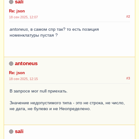
sali
////////////////////////////////////
            |
ВЫБРАТЬ
Re: json
            |    
#2
18 сен 2025, 12:07
ЕСТЬNULL
(
ТоварыНаСкладахОстатки
.
Склад
,
 0
)
КАК
Склад
,
antoneus
, в самом спр так? то есть позиция
            |    
номенклатуры пустая ?
ЕСТЬNULL
(
ТоварыНаСкладахОстатки
.
КоличествоОст
аток
,
 0
)
КАК
Остаток
,
            |    
ВТ_Номенклатур
.
Наименование
КАК
Наименование
,
            |    
ВТ_Номенклатур
.
Ссылка
КАК
antoneus
Ссылка
Re: json
//        |    ВТ_Номенклатур.ОстаткиЭДО 
#3
КАК ОстаткиЭДО
18 сен 2025, 12:15
            |
ПОМЕСТИТЬ
ВТ_Остатки
В запросе мог null приехать.
            |
ИЗ
            |    
ВТ_Ном
КАК
ВТ_Номенклатур
Значение недопустимого типа - это не строка, не число,
//        |        ВНУТРЕННЕЕ СОЕДИНЕНИЕ 
не дата, не булево и не Неопределено.
РегистрНакопления.ТоварыНаСкладах.Остатки(, 
Склад = &Склад) КАК ТоварыНаСкладахОстатки
            |        
ВНУТРЕННЕЕ
СОЕДИНЕНИЕ
РегистрНакопления
.
ТоварыНаСкладах
.
Остатки
(,
)
sali
КАК
ТоварыНаСкладахОстатки
            |        
ПО
ВТ_Номенклатур
.
Ссылка