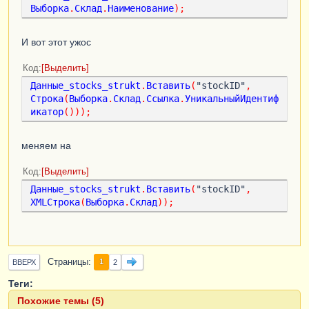
Выборка
.
Склад
.
Наименование
);
И вот этот ужос
Код
Выделить
Данные_stocks_strukt
.
Вставить
(
"stockID"
,
Строка
(
Выборка
.
Склад
.
Ссылка
.
УникальныйИдентиф
икатор
()));
меняем на
Код
Выделить
Данные_stocks_strukt
.
Вставить
(
"stockID"
,
XMLСтрока
(
Выборка
.
Склад
));
Страницы
1
ВВЕРХ
2
Теги:
Похожие темы (5)