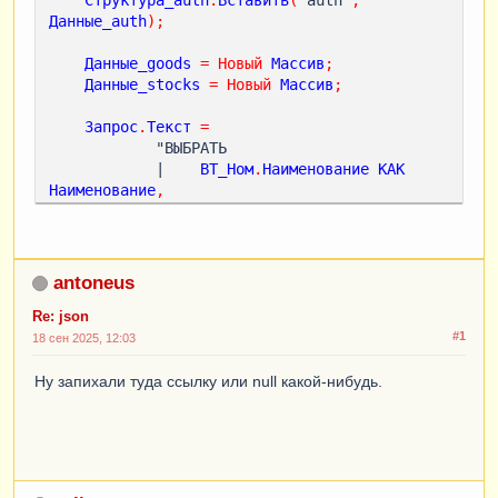
Данные_auth
);
Данные_goods
=
Новый
Массив
;
Данные_stocks
=
Новый
Массив
;
Запрос
.
Текст
=
            "ВЫБРАТЬ

            |    
ВТ_Ном
.
Наименование
КАК
Наименование
,
            |    
ВТ_Ном
.
Ссылка
КАК
Ссылка
,
            |    
ВТ_Ном
.
ЭтоГруппа
КАК
ЭтоГруппа
//    |    ВТ_Ном.ОстаткиЭДО КАК 
antoneus
ОстаткиЭДО
            |
ПОМЕСТИТЬ
ВТ_Ном
Re: json
            |
ИЗ
#1
18 сен 2025, 12:03
            |    
ВТ_Номенклатура
КАК
ВТ_Ном
            |
ГДЕ
Ну запихали туда ссылку или null какой-нибудь.
            |    
НЕ
ВТ_Ном
.
ЭтоГруппа
            |
;
            |

|
////////////////////////////////////////////