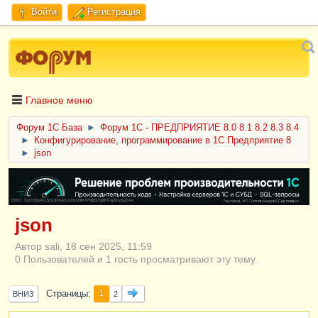
Войти
Регистрация
Главное меню
Форум 1C База
►
Форум 1С - ПРЕДПРИЯТИЕ 8.0 8.1 8.2 8.3 8.4
►
Конфигурирование, программирование в 1С Предприятие 8
►
json
ERID: CQH36pWzJqVJD4xVLsnhcU4hVPNjkBZe8KKxjJiYySyZAz
json
Автор sali, 18 сен 2025, 11:59
0 Пользователей и 1 гость просматривают эту тему.
Страницы
1
ВНИЗ
2