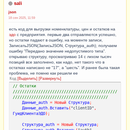
sali
json
18 сен 2025, 11:59
есть код для выгрузки номенклатуры, цен и остатков на
эдо
с предприятия. первые два отправляются успешно,
но остатки падают в ошибку, на моменте записи,
ЗаписатьJSON(ЗаписьJSON, Структура_auth); получаем
ошибку "Передано значение недопустимого типа".
открываю структуру, просматриваю 14 с лихом тысяч
позиций все заполнено, как надо, нет такого что в
остатках написано не "17", а "шесть". И ранее была такая
проблема, не помню как решили ее
Код
Выделить
Развернуть
// Остатки 
/////////////////////////////////////////////
///////////////////////////////////////// 
Данные_auth
=
Новый
Структура
;
Данные_auth
.
Вставить
(
"clientID"
,
ГуидКлиентаЭДО
);
Структура_auth
=
Новый
Структура
;
Структура_auth
.
Вставить
(
"auth"
,