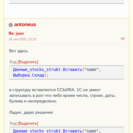
Сообщить
(
"Выгрузка Остатков 
Номенклатуры Завершена"
);
// json 
/////////////////////////////////////////////
antoneus
////////////////////////////////
Re: json
#9
18 сен 2025, 13:33
Сообщить
(
"Выгрузка Завершена"
);
КонецПроцедуры
Вот здесь
Код
Выделить
Данные_stocks_strukt
.
Вставить
(
"name"
,
Выборка
.
Склад
);
в структуру вставляется ССЫЛКА. 1С не умеет
записывать в json что-либо кроме числа, строки, даты,
булева и неопределено.
Ладно, дарю решение:
Код
Выделить
Данные_stocks_strukt
.
Вставить
(
"name"
,