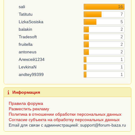
sali
16
Tatitutu
7
LizkaSosiska
5
balakin
2
Tradesoft
2
fruitella
2
antoneus
2
Алексей1234
1
LevkinaN
1
andtey99399
1
Информация
Правила форума
Разместить рекламу
Политика в отношении обработки персональных данных
Согласие субъекта на обработку персональных данных
Email для связи с администрацией: