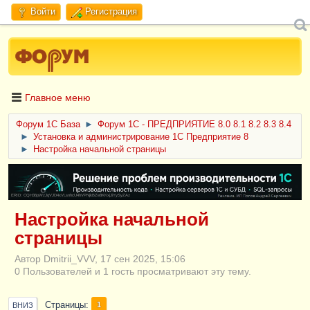
Войти
Регистрация
Главное меню
Форум 1C База
►
Форум 1С - ПРЕДПРИЯТИЕ 8.0 8.1 8.2 8.3 8.4
►
Установка и администрирование 1С Предприятие 8
►
Настройка начальной страницы
ERID: CQH36pWzJqVJD4xVLsnhcU4hVPNjkBZe8KKxjJiYySyZAz
Настройка начальной
страницы
Автор Dmitrii_VVV, 17 сен 2025, 15:06
0 Пользователей и 1 гость просматривают эту тему.
Страницы
1
ВНИЗ