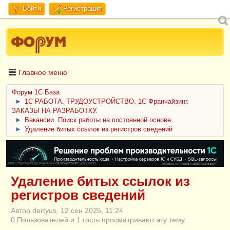
Войти
Регистрация
Главное меню
Форум 1C База
►
1С РАБОТА. ТРУДОУСТРОЙСТВО. 1С Франчайзинг.
ЗАКАЗЫ НА РАЗРАБОТКУ.
►
Вакансии. Поиск работы на постоянной основе.
►
Удаление битых ссылок из регистров сведений
ERID: CQH36pWzJqVJD4xVLsnhcU4hVPNjkBZe8KKxjJiYySyZAz
Удаление битых ссылок из
регистров сведений
Автор dertyus, 12 сен 2025, 11:24
0 Пользователей и 1 гость просматривают эту тему.