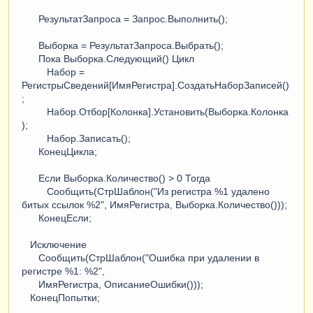
РезультатЗапроса = Запрос.Выполнить();
Выборка = РезультатЗапроса.Выбрать();
Пока Выборка.Следующий() Цикл
Набор =
РегистрыСведений[ИмяРегистра].СоздатьНаборЗаписей()
;
Набор.Отбор[Колонка].Установить(Выборка.Колонка
);
Набор.Записать();
КонецЦикла;
Если Выборка.Количество() > 0 Тогда
Сообщить(СтрШаблон("Из регистра %1 удалено
битых ссылок %2", ИмяРегистра, Выборка.Количество()));
КонецЕсли;
Исключение
Сообщить(СтрШаблон("Ошибка при удалении в
регистре %1: %2",
ИмяРегистра, ОписаниеОшибки()));
КонецПопытки;