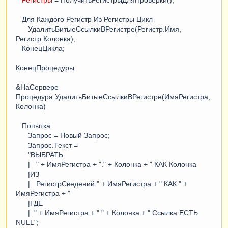
Для Каждого Регистр Из Регистры Цикл
УдалитьБитыеСсылкиВРегистре(Регистр.Имя,
Регистр.Колонка);
КонецЦикла;
КонецПроцедуры
&НаСервере
Процедура УдалитьБитыеСсылкиВРегистре(ИмяРегистра,
Колонка)
Попытка
Запрос = Новый Запрос;
Запрос.Текст =
"ВЫБРАТЬ
| " + ИмяРегистра + "." + Колонка + " КАК Колонка
|ИЗ
| РегистрСведений." + ИмяРегистра + " КАК " +
ИмяРегистра + "
|ГДЕ
| " + ИмяРегистра + "." + Колонка + ".Ссылка ЕСТЬ
NULL";