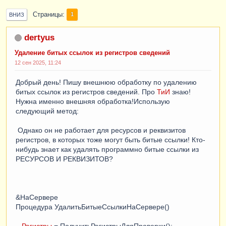
Страницы
1
ВНИЗ
dertyus
Удаление битых ссылок из регистров сведений
12 сен 2025, 11:24
Добрый день! Пишу внешнюю обработку по удалению
битых ссылок из регистров сведений. Про
ТиИ
знаю!
Нужна именно внешняя обработка!Использую
следующий метод:
Однако он не работает для ресурсов и реквизитов
регистров, в которых тоже могут быть битые ссылки! Кто-
нибудь знает как удалять программно битые ссылки из
РЕСУРСОВ И РЕКВИЗИТОВ?
&НаСервере
Процедура УдалитьБитыеСсылкиНаСервере()
Регистры
= ПолучитьРегистрыДляПроверки();