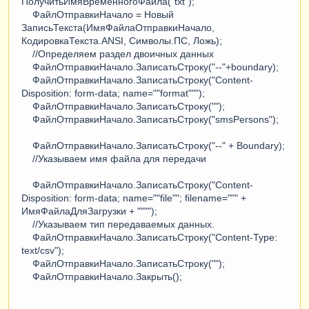
ПолучитьИмяВременногоФайла("txt");
ФайлОтправкиНачало = Новый
ЗаписьТекста(ИмяФайлаОтправкиНачало,
КодировкаТекста.ANSI, Символы.ПС, Ложь);
//Определяем раздел двоичных данных
ФайлОтправкиНачало.ЗаписатьСтроку("--"+boundary);
ФайлОтправкиНачало.ЗаписатьСтроку("Content-
Disposition: form-data; name=""format""");
ФайлОтправкиНачало.ЗаписатьСтроку("");
ФайлОтправкиНачало.ЗаписатьСтроку("smsPersons");
ФайлОтправкиНачало.ЗаписатьСтроку("--" + Boundary);
//Указываем имя файла для передачи
ФайлОтправкиНачало.ЗаписатьСтроку("Content-
Disposition: form-data; name=""file""; filename=""" +
ИмяФайлаДляЗагрузки + """");
//Указываем тип передаваемых данных.
ФайлОтправкиНачало.ЗаписатьСтроку("Content-Type:
text/csv");
ФайлОтправкиНачало.ЗаписатьСтроку("");
ФайлОтправкиНачало.Закрыть();