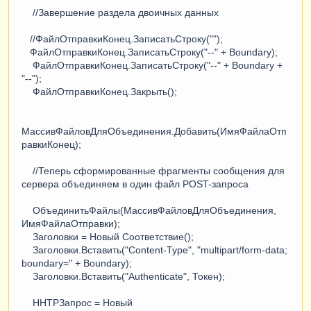
//Завершение раздела двоичных данных
//ФайлОтправкиКонец.ЗаписатьСтроку("");
ФайлОтправкиКонец.ЗаписатьСтроку("--" + Boundary);
ФайлОтправкиКонец.ЗаписатьСтроку("--" + Boundary +
"--");
ФайлОтправкиКонец.Закрыть();
МассивФайловДляОбъединения.Добавить(ИмяФайлаОтп
равкиКонец);
//Теперь сформированные фрагменты сообщения для
сервера объединяем в один файл POST-запроса
ОбъединитьФайлы(МассивФайловДляОбъединения,
ИмяФайлаОтправки);
Заголовки = Новый Соответствие();
Заголовки.Вставить("Content-Type", "multipart/form-data;
boundary=" + Boundary);
Заголовки.Вставить("Authenticate", Токен);
HHTPЗапрос = Новый