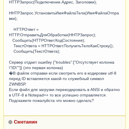
HTTPЗапрос(Подключение.Адрес, Заголовки);
HHTPЗапрос.УстановитьИмяФайлаТела(ИмяФайлаОтпра
вки);
HTTPОтвет =
HTTP.ОтправитьДляОбработки(HHTPЗапрос);
Сообщить(HTTPОтвет.КодСостояния);
ТекстОтвета = HTTPОтвет.ПолучитьТелоКакСтроку();
Сообщить(ТекстОтвета);
Сервер отдает ошибку {"troubles":["Отсутствует колонка
\"ID\""]} (это первая колонка)
�В файле отправки если смотреть его в кодировке utf-8
перед ID вставляется какой-то служебный символ
ZWNBSP.
Если файл для загрузки перекодировать в ANSI и обратно
в UTF-8 в Notepad++ то все успешно отправляется.
Подскажите пожалуйста что можно сделать?
Сметанин