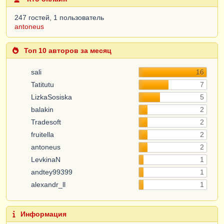
247 гостей, 1 пользователь
antoneus
Топ 10 авторов за месяц
sali
16
Tatitutu
7
LizkaSosiska
5
balakin
2
Tradesoft
2
fruitella
2
antoneus
2
LevkinaN
1
andtey99399
1
alexandr_ll
1
Информация