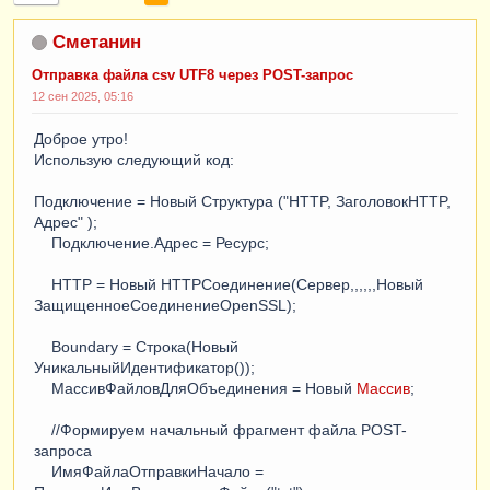
Сметанин
Отправка файла csv UTF8 через POST-запрос
12 сен 2025, 05:16
Доброе утро!
Использую следующий код:
Подключение = Новый Структура ("HTTP, ЗаголовокHTTP,
Адрес" );
Подключение.Адрес = Ресурс;
HTTP = Новый HTTPСоединение(Сервер,,,,,,Новый
ЗащищенноеСоединениеOpenSSL);
Boundary = Строка(Новый
УникальныйИдентификатор());
МассивФайловДляОбъединения = Новый
Массив
;
//Формируем начальный фрагмент файла POST-
запроса
ИмяФайлаОтправкиНачало =