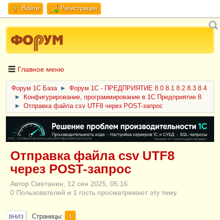
Войти
Регистрация
Главное меню
Форум 1C База
►
Форум 1С - ПРЕДПРИЯТИЕ 8.0 8.1 8.2 8.3 8.4
►
Конфигурирование, программирование в 1С Предприятие 8
►
Отправка файла csv UTF8 через POST-запрос
ERID: CQH36pWzJqVJD4xVLsnhcU4hVPNjkBZe8KKxjJiYySyZAz
Отправка файла csv UTF8
через POST-запрос
Автор Сметанин, 12 сен 2025, 05:16
0 Пользователей и 1 гость просматривают эту тему.
Страницы
1
ВНИЗ