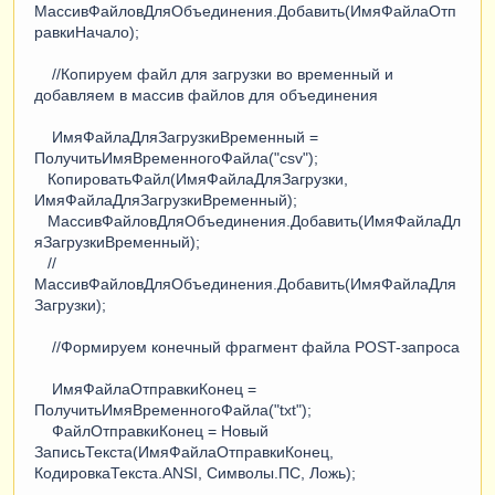
МассивФайловДляОбъединения.Добавить(ИмяФайлаОтп
равкиНачало);
//Копируем файл для загрузки во временный и
добавляем в массив файлов для объединения
ИмяФайлаДляЗагрузкиВременный =
ПолучитьИмяВременногоФайла("csv");
КопироватьФайл(ИмяФайлаДляЗагрузки,
ИмяФайлаДляЗагрузкиВременный);
МассивФайловДляОбъединения.Добавить(ИмяФайлаДл
яЗагрузкиВременный);
//
МассивФайловДляОбъединения.Добавить(ИмяФайлаДля
Загрузки);
//Формируем конечный фрагмент файла POST-запроса
ИмяФайлаОтправкиКонец =
ПолучитьИмяВременногоФайла("txt");
ФайлОтправкиКонец = Новый
ЗаписьТекста(ИмяФайлаОтправкиКонец,
КодировкаТекста.ANSI, Символы.ПС, Ложь);