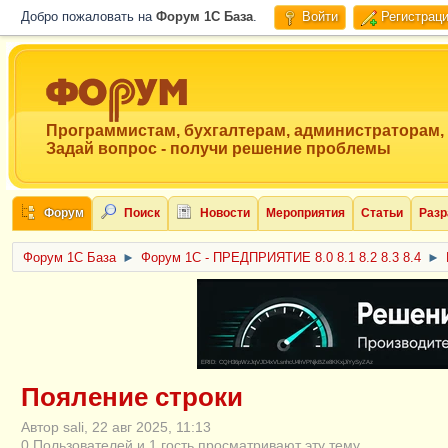
Добро пожаловать на
Форум 1C База
.
Войти
Регистрац
Программистам, бухгалтерам, администраторам,
Задай вопрос - получи решение проблемы
Форум
Поиск
Новости
Мероприятия
Статьи
Разр
Форум 1C База
►
Форум 1С - ПРЕДПРИЯТИЕ 8.0 8.1 8.2 8.3 8.4
►
ERID: CQH36pWzJqVJD4xVLsnhcU4hVPNjkBZe8KKxjJiYySyZAz
Пояление строки
Автор sali, 22 авг 2025, 11:13
0 Пользователей и 1 гость просматривают эту тему.