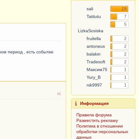
sali
19
Tatitutu
7
5
LizkaSosiska
fruitella
2
antoneus
2
ком период , есть событие
balakin
2
Tradesoft
2
Максим75
1
Yury_B
1
nik9997
1
#1
Информация
Правила форума
Разместить рекламу
Политика в отношении
обработки персональных
данных