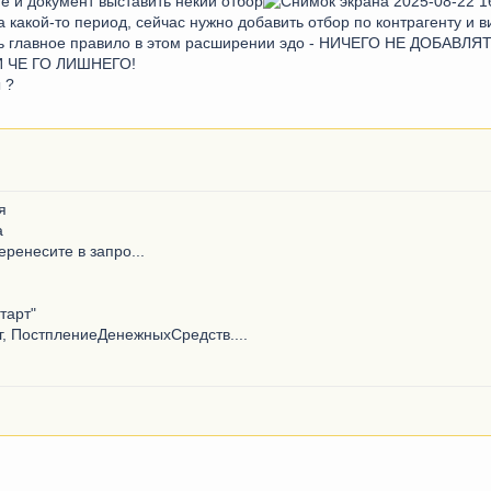
е и документ выставить некий отбор
а какой-то период, сейчас нужно добавить отбор по контрагенту и в
 есть главное правило в этом расширении эдо - НИЧЕГО НЕ ДОБА
 ЧЕ ГО ЛИШНЕГО!
 ?
я
а
еренесите в запро...
тарт"
, ПостплениеДенежныхСредств....