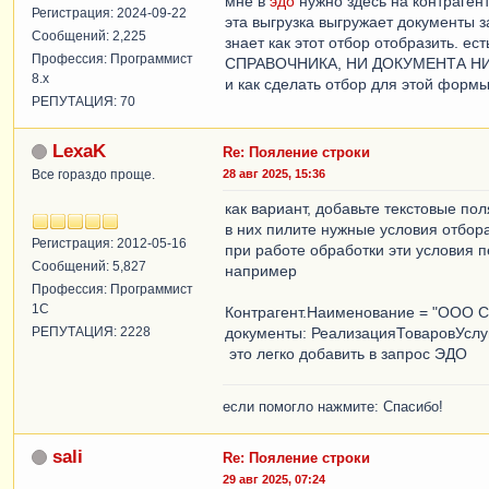
мне в
эдо
нужно здесь на контрагент
Регистрация: 2024-09-22
эта выгрузка выгружает документы з
Сообщений: 2,225
знает как этот отбор отобразить.
Профессия: Программист
СПРАВОЧНИКА, НИ ДОКУМЕНТА НИ
8.x
и как сделать отбор для этой формы
РЕПУТАЦИЯ: 70
LexaK
Re: Пояление строки
Все гораздо проще.
28 авг 2025, 15:36
как вариант, добавьте текстовые пол
в них пилите нужные условия отбор
Регистрация: 2012-05-16
при работе обработки эти условия п
Сообщений: 5,827
например
Профессия: Программист
1С
Контрагент.Наименование = "ООО С
РЕПУТАЦИЯ: 2228
документы: РеализацияТоваровУслуг
это легко добавить в запрос ЭДО
если помогло нажмите: Спасибо!
sali
Re: Пояление строки
29 авг 2025, 07:24