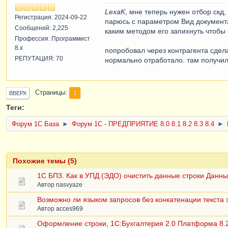
LexaK
, мне теперь нужен отбор скд,
Регистрация: 2024-09-22
парюсь с параметром Вид документа.
Сообщений: 2,225
каким методом его запихнуть чтобы 
Профессия: Программист
8.x
попробовал через контрагента сдела
РЕПУТАЦИЯ: 70
нормально отработало. там получил
Страницы
1
ВВЕРХ
Теги:
Форум 1C База
►
Форум 1С - ПРЕДПРИЯТИЕ 8.0 8.1 8.2 8.3 8.4
►
Похожие темы (5)
1C БП3. Как в УПД (ЭДО) очистить данные строки Данны
Автор
nasvyaze
Возможно ли языком запросов без конкатенации текста 
Автор
acces969
Оформление строки, 1С:Бухгалтерия 2.0 Платформа 8.