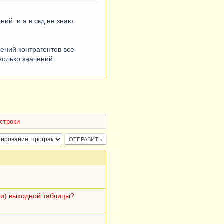
ий. и я в скд не знаю
чений контрагентов все
колько значений
строки
ки) выходной таблицы?