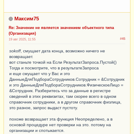
Максим75
Re: Значение не является значением объектного типа
(Организация)
#45
19 авг 2025, 11:55
sokoff
, смущает дата конца, возможно ничего не
возвращает.
вот станьте точкой на Если РезультатЗапроса.Пустой()
Тогда и посмотрите, что в результатеЗапроса
и еще смущает что у Вас и это
ДанныеДляПодбораСотрудников.Сотрудник = &Сотрудник
и это ДанныеДляПодбораСотрудников.ФизическоеЛицо =
&Сотрудник. Разберитесь что за данные в регистре
сведений в этих реквизитах, там скорее всего в одном
справочник сотрудники, а в другом справочник физлица,
это разное, запрос выдаст пустоту.
похоже возвращает эта функция Неопределено, а в
основой процедуре нет проверки на это. потому на
организации и спотыкается.