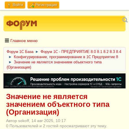
Войти
Регистрация
Главное меню
Форум 1C База
►
Форум 1С - ПРЕДПРИЯТИЕ 8.0 8.1 8.2 8.3 8.4
►
Конфигурирование, программирование в 1С Предприятие 8
►
Значение не является значением объектного типа
(Организация)
ERID: CQH36pWzJqVJD4xVLsnhcU4hVPNjkBZe8KKxjJiYySyZAz
Значение не является
значением объектного типа
(Организация)
Автор sokoff, 14 авг 2025, 10:17
0 Пользователей и 2 гостей просматривают эту тему.