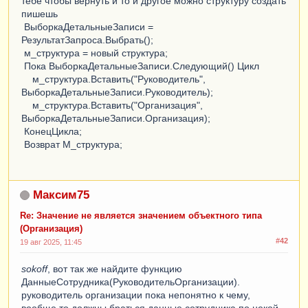
тебе чтобы вернуть и то и другое можно структуру создать
пишешь
ВыборкаДетальныеЗаписи =
РезультатЗапроса.Выбрать();
м_структура = новый структура;
Пока ВыборкаДетальныеЗаписи.Следующий() Цикл
м_структура.Вставить("Руководитель",
ВыборкаДетальныеЗаписи.Руководитель);
м_структура.Вставить("Организация",
ВыборкаДетальныеЗаписи.Организация);
КонецЦикла;
Возврат М_структура;
Максим75
Re: Значение не является значением объектного типа
(Организация)
#42
19 авг 2025, 11:45
sokoff
, вот так же найдите функцию
ДанныеСотрудника(РуководительОрганизации).
руководитель организации пока непонятно к чему,
вообще то должны браться данные сотрудника по некой