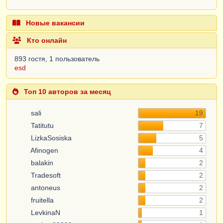
Новые вакансии
Кто онлайн
893 гостя, 1 пользователь
esd
Топ 10 авторов за месяц
sali
19
Tatitutu
7
LizkaSosiska
5
Afinogen
4
balakin
2
Tradesoft
2
antoneus
2
fruitella
2
LevkinaN
1