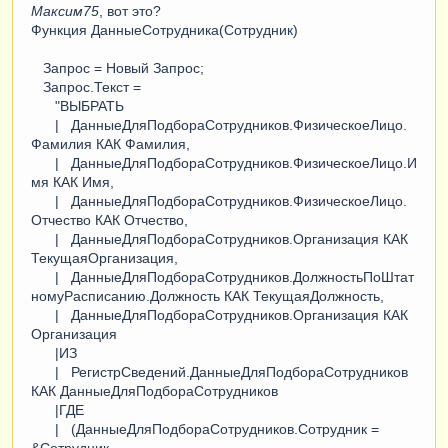
Максим75
, вот это?
Функция ДанныеСотрудника(Сотрудник)
Запрос = Новый Запрос;
Запрос.Текст =
"ВЫБРАТЬ
| ДанныеДляПодбораСотрудников.ФизическоеЛицо.
Фамилия КАК Фамилия,
| ДанныеДляПодбораСотрудников.ФизическоеЛицо.И
мя КАК Имя,
| ДанныеДляПодбораСотрудников.ФизическоеЛицо.
Отчество КАК Отчество,
| ДанныеДляПодбораСотрудников.Организация КАК
ТекущаяОрганизация,
| ДанныеДляПодбораСотрудников.ДолжностьПоШтат
номуРасписанию.Должность КАК ТекущаяДолжность,
| ДанныеДляПодбораСотрудников.Организация КАК
Организация
|ИЗ
| РегистрСведений.ДанныеДляПодбораСотрудников
КАК ДанныеДляПодбораСотрудников
|ГДЕ
| (ДанныеДляПодбораСотрудников.Сотрудник =
&Сотрудник