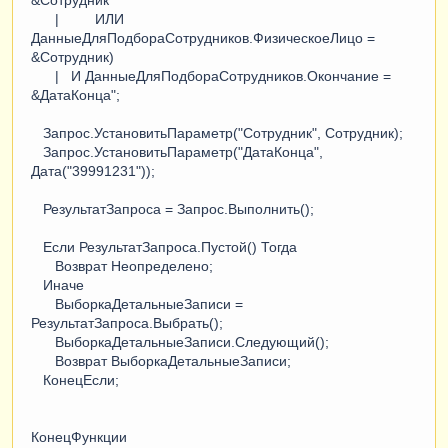
| ИЛИ
ДанныеДляПодбораСотрудников.ФизическоеЛицо =
&Сотрудник)
| И ДанныеДляПодбораСотрудников.Окончание =
&ДатаКонца";
Запрос.УстановитьПараметр("Сотрудник", Сотрудник);
Запрос.УстановитьПараметр("ДатаКонца",
Дата("39991231"));
РезультатЗапроса = Запрос.Выполнить();
Если РезультатЗапроса.Пустой() Тогда
Возврат Неопределено;
Иначе
ВыборкаДетальныеЗаписи =
РезультатЗапроса.Выбрать();
ВыборкаДетальныеЗаписи.Следующий();
Возврат ВыборкаДетальныеЗаписи;
КонецЕсли;
КонецФункции