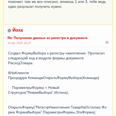
поможет. там же все описано. можешь 1 или 3, тебе ведь
один результат получить нужно.
Йоха
Re: Получение данных из регистра в документе
#6
10 авг 2025, 02:27
Создал ФормуВыбора к регистру накопления. Прописал
следующий код в модуле формы документа
РасходТовара:
&НаКлиенте
Процедура КомандаОткрытьФормуВыбора(Команда)
ПараметрыФормы = Новый
Структура("РежимВыбора",Истина);
ОткрытьФорму("РегистрНакопления.ТоварНаОстатках.Фо
рма.ФормаВыбора",ПараметрыФормы,ЭтаФорма);