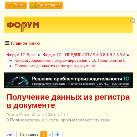
Войти
Регистрация
Главное меню
Форум 1C База
►
Форум 1С - ПРЕДПРИЯТИЕ 8.0 8.1 8.2 8.3 8.4
►
Конфигурирование, программирование в 1С Предприятие 8
►
Получение данных из регистра в документе
ERID: CQH36pWzJqVJD4xVLsnhcU4hVPNjkBZe8KKxjJiYySyZAz
Получение данных из регистра
в документе
Автор Йоха, 08 авг 2025, 17:17
0 Пользователей и 1 гость просматривают эту тему.
Страницы
1
ВНИЗ
2