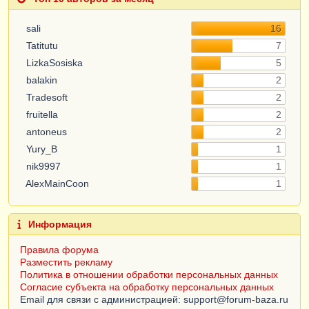
sali
16
Tatitutu
7
LizkaSosiska
5
balakin
2
Tradesoft
2
fruitella
2
antoneus
2
Yury_B
1
nik9997
1
AlexMainCoon
1
Информация
Правила форума
Разместить рекламу
Политика в отношении обработки персональных данных
Согласие субъекта на обработку персональных данных
Email для связи с администрацией: