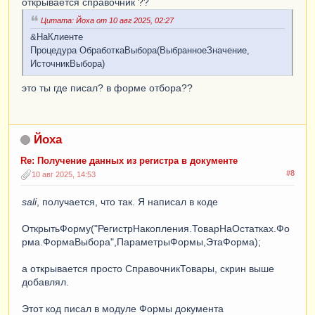
открывается справочник ??
Цитата: Йоха от 10 авг 2025, 02:27
&НаКлиенте
Процедура ОбработкаВыбора(ВыбранноеЗначение,
ИсточникВыбора)
это ты где писал? в форме отбора??
Йоха
Re: Получение данных из регистра в документе
#8
10 авг 2025, 14:53
sali
, получается, что так. Я написал в коде
ОткрытьФорму("РегистрНакопления.ТоварНаОстатках.Фо
рма.ФормаВыбора",ПараметрыФормы,ЭтаФорма);
а открывается просто СправочникТовары, скрин выше
добавлял.
Этот код писал в модуле Формы документа