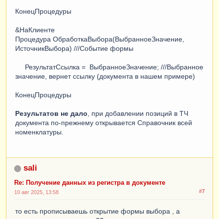
КонецПроцедуры
&НаКлиенте
Процедура ОбработкаВыбора(ВыбранноеЗначение,
ИсточникВыбора) ///Событие формы
РезультатСсылка = ВыбранноеЗначение; ///Выбранное
значение, вернет ссылку (документа в нашем примере)
КонецПроцедуры
Результатов не дало
, при добавлении позиций в ТЧ
документа по-прежнему открывается Справочник всей
номенклатуры.
sali
Re: Получение данных из регистра в документе
#7
10 авг 2025, 13:58
то есть прописываешь открытие формы выбора , а